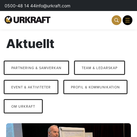
0500-48 14 44
info@urkraft.com
Aktuellt
Partnering & Samverkan
Team & Ledarskap
PARTNERING & SAMVERKAN
TEAM & LEDARSKAP
Event & Aktiviteter
Profil & Kommunikation
EVENT & AKTIVITETER
PROFIL & KOMMUNIKATION
Aktuellt
OM URKRAFT
Kontakta oss
Om oss