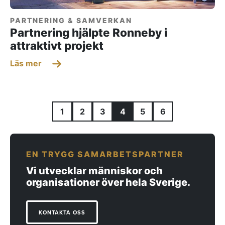
PARTNERING & SAMVERKAN
Partnering hjälpte Ronneby i
attraktivt projekt
Läs mer
1
2
3
4
5
6
EN TRYGG SAMARBETSPARTNER
Vi utvecklar människor och
organisationer över hela Sverige.
KONTAKTA OSS