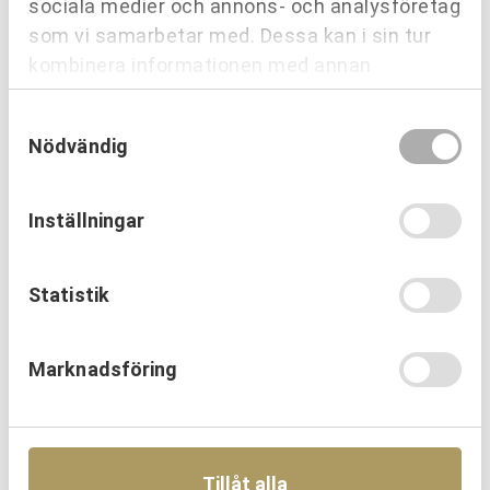
sociala medier och annons- och analysföretag
som vi samarbetar med. Dessa kan i sin tur
kombinera informationen med annan
information som du har tillhandahållit eller
Samtyckesval
som de har samlat in när du har använt deras
Nödvändig
tjänster.
Inställningar
PARTNERING & SAMVERKAN
Ny infart till Karlskrona började med
marknadsanalys
Statistik
Läs mer
Marknadsföring
Tillåt alla