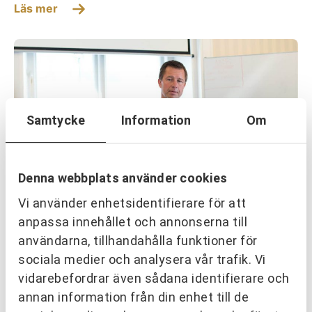
Läs mer
Samtycke
Information
Om
Denna webbplats använder cookies
Vi använder enhetsidentifierare för att
anpassa innehållet och annonserna till
användarna, tillhandahålla funktioner för
OM URKRAFT
Håller balans genom ständig
sociala medier och analysera vår trafik. Vi
utveckling
vidarebefordrar även sådana identifierare och
annan information från din enhet till de
Läs mer