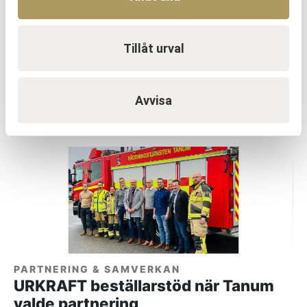
Tillåt urval
PARTNERING & SAMVERKAN
Stor hyresvärd renoverar med
partnering
Avvisa
Läs mer
PARTNERING & SAMVERKAN
URKRAFT beställarstöd när Tanum
valde partnering