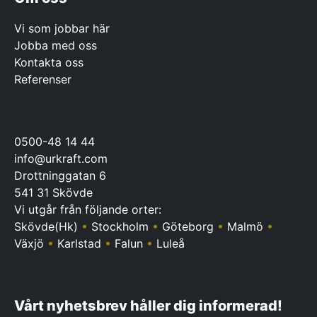
Vi som jobbar här
Jobba med oss
Kontakta oss
Referenser
0500-48 14 44
info@urkraft.com
Drottninggatan 6
541 31 Skövde
Vi utgår från följande orter:
Skövde(Hk)
•
Stockholm
•
Göteborg
•
Malmö
•
Växjö
•
Karlstad
•
Falun
•
Luleå
Vårt nyhetsbrev håller dig informerad!