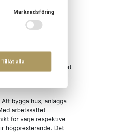
e har jag gedigen
Marknadsföring
. Det gör att jag kan
 och vet därmed att de
med engagemang. Med
ser på ett bättre sätt.
 Därifrån fick jag en fin
så stora som man själv
Tillåt alla
h låter de med erfarenhet
 Att bygga hus, anlägga
 Med arbetssättet
kt för varje respektive
lir högpresterande. Det