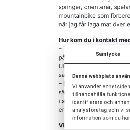
springer, orienterar, spel
mountainbike som förbere
när jag får laga mat över
Hur kom du i kontakt m
– Tidigare arbetade jag 
Samtycke
på URKRAFT. Vi genomförde
URKRAFT för att utbilda 
samarbetet.
Denna webbplats använ
– Det var en intressant oc
Vi använder enhetsident
sätt som jag saknade i br
tillhandahålla funktion
i stället som det så ofta 
identifierare och annan
enklare samtidigt som vi 
analysföretag som vi s
information som du har 
Vilka erfarenheter har du 