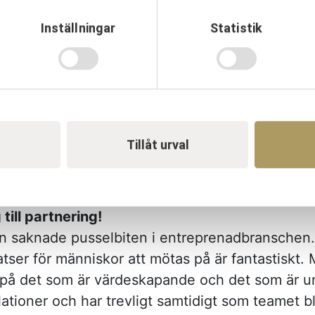
tat som både konsult, entreprenör och beställar
Inställningar
Statistik
oller i projekten, utmaningar såväl som drivkrafter
ensamma mål. Jag har också arbetat som snickare
har många kloka idéer, lösningar och är fulla 
skapas möjligheter att synliggöra allas kompeten
rbetat i Försvarsmakten, både inrikes och utrikes.
utvecklade en ödmjukhet att problem sällan är 
Tillåt urval
 att lösningar finns om man hjälper varandra oc
t vilken roll man har.
till partnering!
en saknade pusselbiten i entreprenadbranschen.
atser för människor att mötas på är fantastiskt.
 på det som är värdeskapande och det som är uni
lationer och har trevligt samtidigt som teamet b