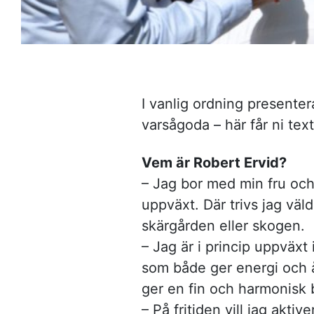
I vanlig ordning presenter
varsågoda – här får ni tex
Vem är Robert Ervid?
– Jag bor med min fru och
uppväxt. Där trivs jag väldi
skärgården eller skogen.
– Jag är i princip uppväxt
som både ger energi och 
ger en fin och harmonisk b
– På fritiden vill jag akti