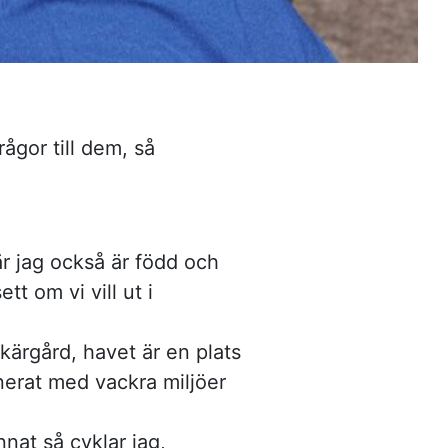
ågor till dem, så
.
r jag också är född och
tt om vi vill ut i
skärgård, havet är en plats
erat med vackra miljöer
nnat så cyklar jag,