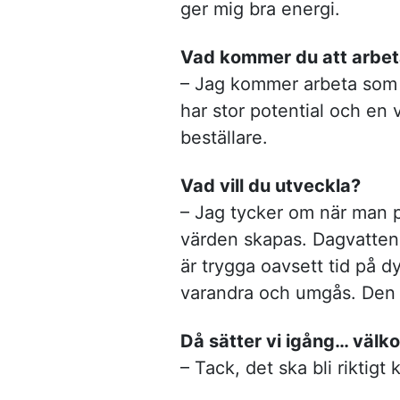
ger mig bra energi.
Vad kommer du att arbe
– Jag kommer arbeta som 
har stor potential och en
beställare.
Vad vill du utveckla?
– Jag tycker om när man på
värden skapas. Dagvatten 
är trygga oavsett tid på d
varandra och umgås. Den h
Då sätter vi igång… välk
– Tack, det ska bli riktigt k