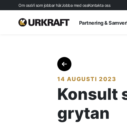
Om oss
Vi som jobbar här
Jobba med oss
Kontakta oss
Partnering & Samve
14 AUGUSTI 2023
Konsult s
Startsida
grytan
Aktuellt