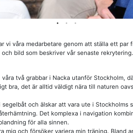
ar vi våra medarbetare genom att ställa ett par fr
t och bild som beskriver vår senaste rekrytering
 våra två grabbar i Nacka utanför Stockholm, dä
gt bra, det är alltid väldigt nära till naturen oavse
 i segelbåt och älskar att vara ute i Stockholms 
återhämtning. Det komplexa i navigation kombin
landning för alla sinnen.
vera mig och försöker variera min träning. Bland a