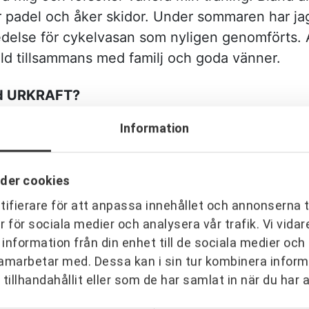
ar padel och åker skidor. Under sommaren har jag
delse för cykelvasan som nyligen genomförts. A
 eld tillsammans med familj och goda vänner.
ed URKRAFT?
på Nacka kommun, tillsammans med Pierre och Ma
Information
 en stor upphandling av ett Strategiskt Partne
oss, genomföra upphandlingen och också vara pa
der cookies
h lärorik period. Det gav mig verktyg för att dri
ifierare för att anpassa innehållet och annonserna t
anschen. Att utföra projekten tillsammans med e
er för sociala medier och analysera vår trafik. Vi vid
blev, en dragkamp mellan två parter. Samarbetet
 information från din enhet till de sociala medier oc
skapade fina byggnader och härliga platser.
amarbetar med. Dessa kan i sin tur kombinera info
tillhandahållit eller som de har samlat in när du har 
med dig från ditt tidigare yrkesliv?