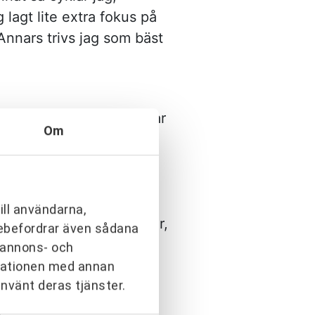
 lagt lite extra fokus på
nnars trivs jag som bäst
ttias, som också arbetar
Om
ringavtal och anlitade
rtneringledare i
va entreprenader på ett
ill användarna,
ntreprenör och konsulter,
arebefordrar även sådana
 blev både roligare och
h annons- och
rmationen med annan
använt deras tjänster.