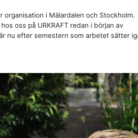
—
strategisk par
Vem leder proc
år organisation i Mälardalen och Stockholm.
—
komplexa?
Partnering i pr
e hos oss på URKRAFT redan i början av
i produktion
KONTAKT
r nu efter semestern som arbetet sätter i
Drottninggatan 6
541 31 Skövde