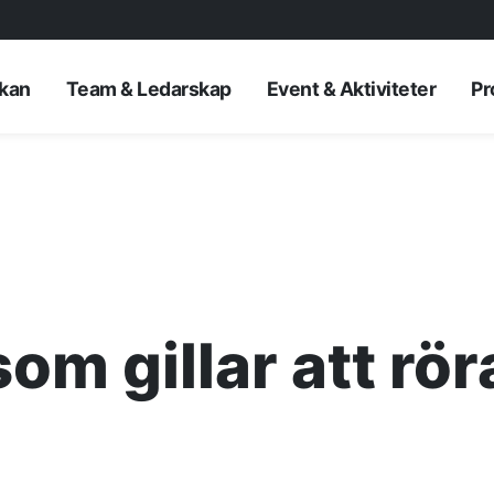
rkan
Team & Ledarskap
Event & Aktiviteter
Pr
om gillar att rör
AKTUELLT
—
Inre hamnen et
—
framtidens No
Erfarenhetsåte