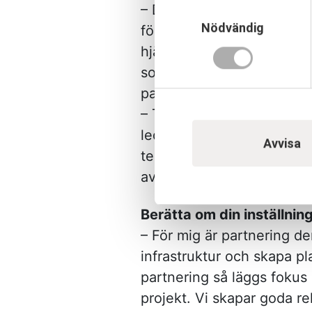
Samtyckesval
– Då jag tidigare har arbe
Nödvändig
förståelse för alla olika r
hjälpa till att hitta gem
som utför själva arbetet 
partnering som arbetssätt 
– Tidigare har jag också a
ledarskapsutbildning och 
Avvisa
tenderar att göra dem och
av problemet delta, oavset
Berätta om din inställning 
– För mig är partnering d
infrastruktur och skapa pl
partnering så läggs fokus
projekt. Vi skapar goda re