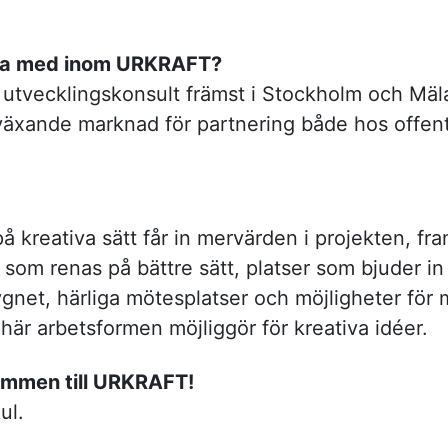
ta med inom URKRAFT?
utvecklingskonsult främst i Stockholm och Mä
 växande marknad för partnering både hos offent
 kreativa sätt får in mervärden i projekten, fram
som renas på bättre sätt, platser som bjuder in
ygnet, härliga mötesplatser och möjligheter för 
är arbetsformen möjliggör för kreativa idéer.
ommen till URKRAFT!
ul.