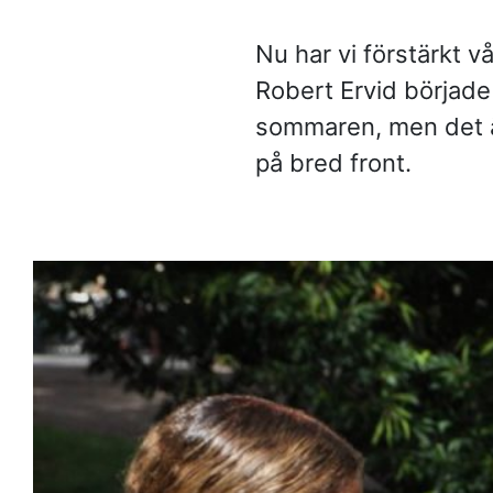
Frågor och svar
Nu har vi förstärkt v
Referenser
Robert Ervid börjad
sommaren, men det ä
Våra kunder
på bred front.
Om oss