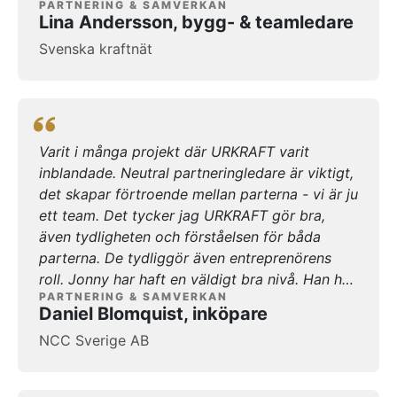
PARTNERING & SAMVERKAN
fungerar på riktigt och fått med mig mycket
Lina Andersson, bygg- & teamledare
från upplägget och träffarna vi haft med Jonny
Svenska kraftnät
som samverkansledare från URKRAFT. Många
saker har fastnat och man har fått bra
verktyg/exempel att ha i bakhuvudet som man
också kan ta med sig i andra projekt som inte
drivs som samverkan. Dessutom har jag fått
Varit i många projekt där URKRAFT varit
större förståelse för entreprenörernas och
inblandade. Neutral partneringledare är viktigt,
lindragarnas arbetssätt genom stor öppenhet
det skapar förtroende mellan parterna - vi är ju
och inblick i deras system, inköp och planering
ett team. Det tycker jag URKRAFT gör bra,
mm. En riktigt bra kompetensutveckling helt
även tydligheten och förståelsen för båda
enkelt. I samverkan/partnering känner jag att
parterna. De tydliggör även entreprenörens
jag fått fokusera på sådant jag tycker är roligt
roll. Jonny har haft en väldigt bra nivå. Han har
och viktigt, att få projektet att gå framåt och
PARTNERING & SAMVERKAN
väldigt bra erfarenhet och kan bra saker. Det
hitta bra lösningar på vägen för att nå våra
Daniel Blomquist, inköpare
blir bra uppstyrda samlingar och jag tycker att
uppsatta mål, slippa långbänksdiskussioner
NCC Sverige AB
resultatet på sikt blir väldigt positivt.
och ett otrivsamt arbetsklimat.