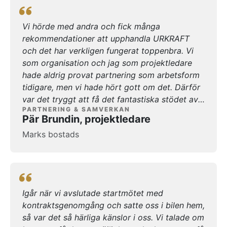
Vi hörde med andra och fick många
rekommendationer att upphandla URKRAFT
och det har verkligen fungerat toppenbra. Vi
som organisation och jag som projektledare
hade aldrig provat partnering som arbetsform
tidigare, men vi hade hört gott om det. Därför
var det tryggt att få det fantastiska stödet av
PARTNERING & SAMVERKAN
Jonny och hans team som kunde lotsa oss
Pär Brundin, projektledare
igenom hela vår process från vårt tidiga skede
Marks bostads
genom hela upphandlingen och nu i
genomförandet. Vårt strategiska
partneringupplägg som omfattar Sandvallsäng
och Assberg med stora utmaningar av olika
karaktär har vi tillsammans med alla aktörer
Igår när vi avslutade startmötet med
ingående i upplägget löst på ett fantastiskt
kontraktsgenomgång och satte oss i bilen hem,
sätt. Upplägget med partnering och alla
så var det så härliga känslor i oss. Vi talade om
mervärden som det skapar för oss och