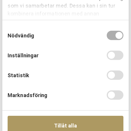
som vi samarbetar med. Dessa kan i sin tur
kombinera informationen med annan
information som du har tillhandahållit eller
Roll
Samtyckesval
som de har samlat in när du har använt deras
Nödvändig
tjänster.
Ort
Inställningar
Statistik
Meddelande
Marknadsföring
CAPTCHA
Tillåt alla