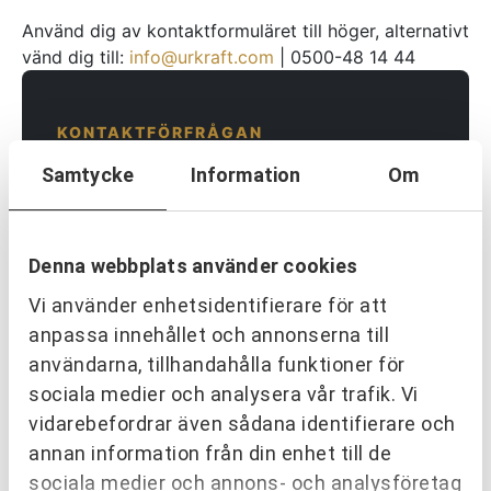
Använd dig av kontaktformuläret till höger, alternativt
vänd dig till:
info@urkraft.com
| 0500-48 14 44
KONTAKTFÖRFRÅGAN
UTVECKLINGSKONSULT
Samtycke
Information
Om
Företag/Organisation
Denna webbplats använder cookies
Kontaktperson
*
Vi använder enhetsidentifierare för att
anpassa innehållet och annonserna till
användarna, tillhandahålla funktioner för
Email
*
sociala medier och analysera vår trafik. Vi
vidarebefordrar även sådana identifierare och
annan information från din enhet till de
sociala medier och annons- och analysföretag
Mobiltelefon
*