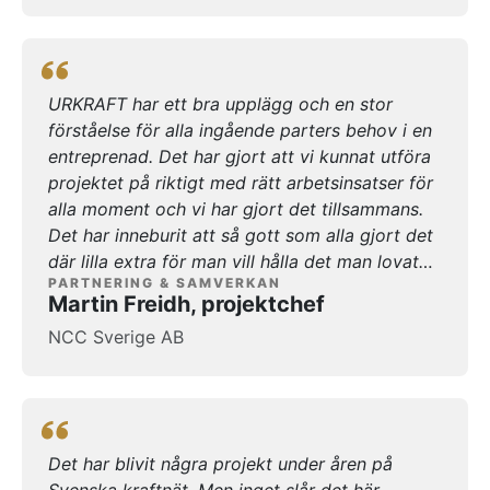
URKRAFT har ett bra upplägg och en stor
förståelse för alla ingående parters behov i en
entreprenad. Det har gjort att vi kunnat utföra
projektet på riktigt med rätt arbetsinsatser för
alla moment och vi har gjort det tillsammans.
Det har inneburit att så gott som alla gjort det
där lilla extra för man vill hålla det man lovat
PARTNERING & SAMVERKAN
varandra, vilket är mycket glädjande för
Martin Freidh, projektchef
projektet då vi på så sätt uppfyllt alla de mål vi
NCC Sverige AB
satte tidigt. Vi har verkligen åstadkommit den
där gemensamma projektkänslan och det har
varit glädjande att se. För egen del så har det
varit utvecklande att vara med, jag har fått en
större inblick i allas olika frågeställningar och
Det har blivit några projekt under åren på
utmaningar som vi tillsammans har kunnat lösa
Svenska kraftnät. Men inget slår det här