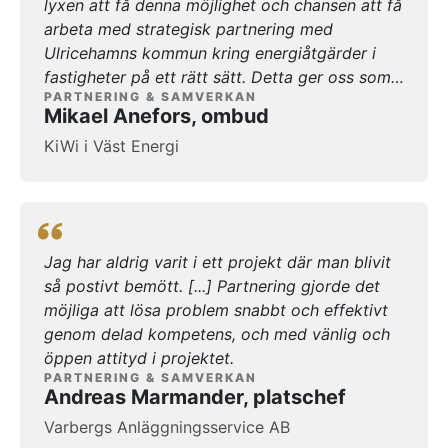
lyxen att få denna möjlighet och chansen att få
samhället har så här långt överträffat alla mina
arbeta med strategisk partnering med
förväntningar, men vi är ju bara ett år in i
Ulricehamns kommun kring energiåtgärder i
avtalet så det gäller att vi fortsätter visa att
fastigheter på ett rätt sätt. Detta ger oss som
det även kommer att fungera framöver också.
PARTNERING & SAMVERKAN
individer och team en stor möjlighet att få
Jag är jättenöjd och kan varmt rekommendera
Mikael Anefors, ombud
utvecklas och samtidigt vara med i en stor
detta upplägg till fler.
KiWi i Väst Energi
utvecklingsfas för en hel kommun som har
bestämt sig för att göra en fantastisk resa. Det
jag landar i med morgonkaffet i handen är att
hela denna känsla skapas inifrån. Den blir äkta i
mig när vi möts av sådan värme och genuin
Jag har aldrig varit i ett projekt där man blivit
känsla av engagemang. Det vill jag rikta ett
så postivt bemött. [...] Partnering gjorde det
stort tack till er alla! Tack till Jonas på
möjliga att lösa problem snabbt och effektivt
URKRAFT som höll ihop dagen på ett utmärkt
genom delad kompetens, och med vänlig och
sätt! Jag är övertygad om att denna resa ihop
öppen attityd i projektet.
kommer bli spännande, säkert tuff ibland men
PARTNERING & SAMVERKAN
vi kommer garanterat ha kul ihop, och vi
Andreas Marmander, platschef
kommer att leverera många mervärden, det vet
Varbergs Anläggningsservice AB
och känner jag. Med Vänlig Hälsning