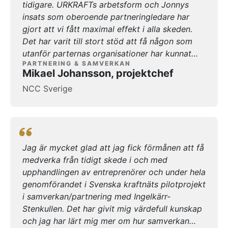
tidigare. URKRAFTs arbetsform och Jonnys
insats som oberoende partneringledare har
gjort att vi fått maximal effekt i alla skeden.
Det har varit till stort stöd att få någon som
utanför parternas organisationer har kunnat
PARTNERING & SAMVERKAN
leda oss rätt i våra diskussioner om saker som
Mikael Johansson, projektchef
vi till en början såg på olika sätt.
NCC Sverige
Jag är mycket glad att jag fick förmånen att få
medverka från tidigt skede i och med
upphandlingen av entreprenörer och under hela
genomförandet i Svenska kraftnäts pilotprojekt
i samverkan/partnering med Ingelkärr-
Stenkullen. Det har givit mig värdefull kunskap
och jag har lärt mig mer om hur samverkan