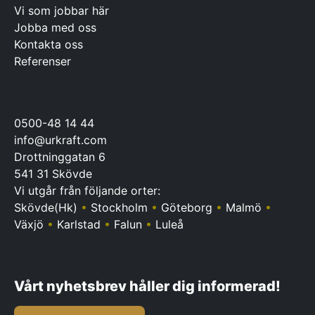
Vi som jobbar här
Jobba med oss
Kontakta oss
Referenser
0500-48 14 44
info@urkraft.com
Drottninggatan 6
541 31 Skövde
Vi utgår från följande orter:
Skövde(Hk)
•
Stockholm
•
Göteborg
•
Malmö
•
Växjö
•
Karlstad
•
Falun
•
Luleå
Vårt nyhetsbrev håller dig informerad!