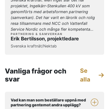
genom bra teaminsatser när någon tagit upp
projektet, Ingelkärr-Stenkullen 400 kV som
och bett om förslag eller stöd. Jag trivs att
genomförts med arbetsformen partnering
arbeta på detta sätt och med rätt upplägg för
(samverkan). Det har varit en lärorik och rolig
partnering (samverkan) som vi haft i projekt
resa tillsammans med NCC och Vattenfall
Ingelkärr-Stenkullen med Svenska kraftnät.
Service Nordic och många fler kompetenta
PARTNERING & SAMVERKAN
kollegor. Entreprenaden hade aldrig blivit så
Erik Bertilsson, projektledare
bra om inte limmet fanns emellan oss, och
Svenska kraftnät/Nektab
limmet i detta fall är en engagerad och duktig
samverkansledare (URKRAFT). En
samverkansledare kan ses som en ”onödig”
kostnad för vissa, vissa kanske till och med
Vanliga frågor och
Se
tycker att man kan ta någon från beställarens
sida eller entreprenörens sida. Men
svar
alla
samverkansledaren behöver vara neutral,
personen ska inte ha någons sida utan jobba
för att kontraktet följs och att alla parter
förstår sin roll. Jonny på URKRAFT har stöttat i
Vad kan man som beställare uppnå med
partnering gentemot andra upplägg?
många frågor, både högt och lågt, för att