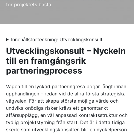
för projektets bästa.
Referenser
AKTUELLT
—
Inre hamnen etapp 2 – tillsammans bygger
Innehållsförteckning: Utvecklingskonsult
—
vi framtidens Norrköping
Erfarenhetsåterföring skapar mervärde i
Utvecklingskonsult – Nyckeln
—
strategisk partnering
Vem leder processerna när projekten blir
—
allt mer komplexa?
Partnering i praktiken – Växjös nya simhall
till en framgångsrik
går in i produktion
partneringprocess
KONTAKT
Drottninggatan 6
Vägen till en lyckad partneringresa börjar långt innan
541 31 Skövde
upphandlingen – redan vid de allra första strategiska
0500-48 14 44
vägvalen. För att skapa största möjliga värde och
info@urkraft.com
undvika onödiga risker krävs ett genomtänkt
affärsupplägg, en väl anpassad kontraktsstruktur och
tydlig projektstyrning från start. Det är i detta tidiga
skede som utvecklingskonsulten blir en nyckelperson