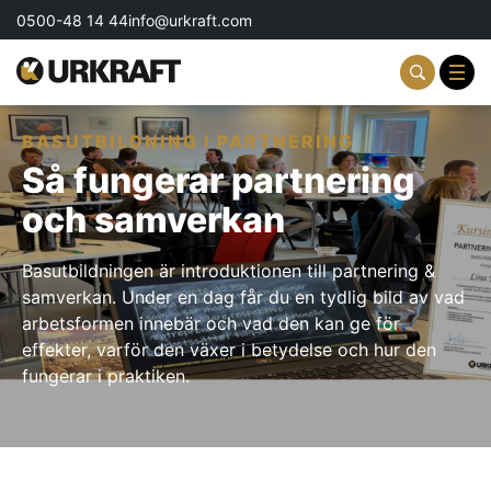
0500-48 14 44
info@urkraft.com
BASUTBILDNING I PARTNERING
Partnering & Samverkan
Så fungerar partnering
Team & Ledarskap
och samverkan
Event & Aktiviteter
Basutbildningen är introduktionen till partnering &
samverkan. Under en dag får du en tydlig bild av vad
Profil & Kommunikation
arbetsformen innebär och vad den kan ge för
effekter, varför den växer i betydelse och hur den
Aktuellt
fungerar i praktiken.
Kontakta oss
Om oss