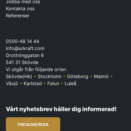
Jobba med oss
Kontakta oss
Referenser
0500-48 14 44
info@urkraft.com
Drottninggatan 6
541 31 Skövde
Vi utgår från följande orter:
Skövde(Hk)
•
Stockholm
•
Göteborg
•
Malmö
•
Växjö
•
Karlstad
•
Falun
•
Luleå
Vårt nyhetsbrev håller dig informerad!
PRENUMERERA