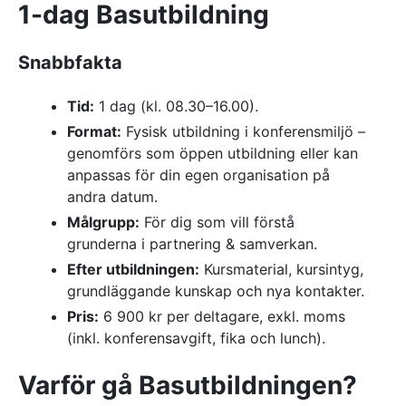
1-dag Basutbildning
Referenser
Snabbfakta
AKTUELLT
—
Inre hamnen etapp 2 – tillsammans bygger
Tid:
1 dag (kl. 08.30–16.00).
—
vi framtidens Norrköping
Erfarenhetsåterföring skapar mervärde i
Format:
Fysisk utbildning i konferensmiljö –
—
strategisk partnering
Vem leder processerna när projekten blir
genomförs som öppen utbildning eller kan
—
allt mer komplexa?
Partnering i praktiken – Växjös nya simhall
anpassas för din egen organisation på
andra datum.
går in i produktion
Målgrupp:
För dig som vill förstå
KONTAKT
grunderna i partnering & samverkan.
Drottninggatan 6
Efter utbildningen:
Kursmaterial, kursintyg,
541 31 Skövde
grundläggande kunskap och nya kontakter.
0500-48 14 44
info@urkraft.com
Pris:
6 900 kr per deltagare, exkl. moms
(inkl. konferensavgift, fika och lunch).
Varför gå Basutbildningen?