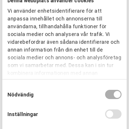
Denna webbplats använder cookies
Basutbildning – 1 dag – Partnering Skövde
Vi använder enhetsidentifierare för att
24 september 2026
Skövde
anpassa innehållet och annonserna till
Platser kvar
BOKA
användarna, tillhandahålla funktioner för
sociala medier och analysera vår trafik. Vi
Basutbildning – 1 dag – Partnering Åsbro
vidarebefordrar även sådana identifierare och
kursgård
annan information från din enhet till de
29 september 2026
Åsbro
sociala medier och annons- och analysföretag
Platser kvar
BOKA
som vi samarbetar med. Dessa kan i sin tur
kombinera informationen med annan
information som du har tillhandahållit eller
Samtyckesval
som de har samlat in när du har använt deras
Omdömen från
Se
Nödvändig
tjänster.
deltagare
alla
Inställningar