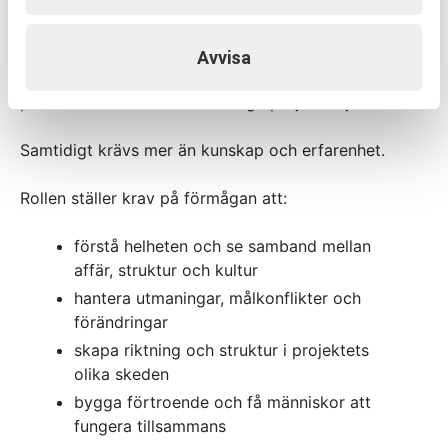
krav som ställs i genomförandet
Det är också en fördel att ha dokumenterad närvaro i
Avvisa
projekt, exempelvis genom ID06, som visar på
praktisk erfarenhet från verkliga projektmiljöer.
Samtidigt krävs mer än kunskap och erfarenhet.
Rollen ställer krav på förmågan att:
förstå helheten och se samband mellan
affär, struktur och kultur
hantera utmaningar, målkonflikter och
förändringar
skapa riktning och struktur i projektets
olika skeden
bygga förtroende och få människor att
fungera tillsammans