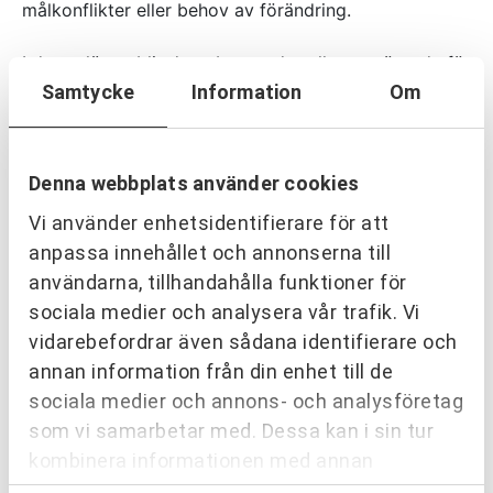
målkonflikter eller behov av förändring.
I dessa lägen blir den oberoende rollen avgörande för
att skapa förtroende, tydlighet och framdrift i
Samtycke
Information
Om
projektet.
Denna webbplats använder cookies
Att välja partneringledare –
Vi använder enhetsidentifierare för att
en strategisk fråga
anpassa innehållet och annonserna till
användarna, tillhandahålla funktioner för
Valet av partneringledare har stor påverkan på
sociala medier och analysera vår trafik. Vi
projektets resultat.
vidarebefordrar även sådana identifierare och
Var lika noggrann i ditt val av partneringledare som
annan information från din enhet till de
när du upphandlar entreprenör.
sociala medier och annons- och analysföretag
I många fall är det även en fördel att upphandla
som vi samarbetar med. Dessa kan i sin tur
partneringledaren innan entreprenören, för att
kombinera informationen med annan
säkerställa rätt stöd i utformning av affär,
information som du har tillhandahållit eller