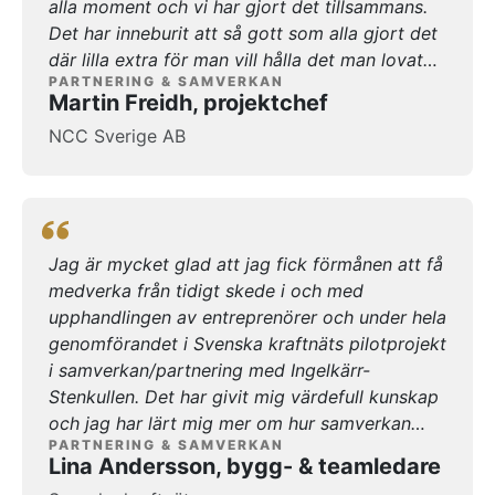
alla moment och vi har gjort det tillsammans.
Det har inneburit att så gott som alla gjort det
där lilla extra för man vill hålla det man lovat
PARTNERING & SAMVERKAN
varandra, vilket är mycket glädjande för
Martin Freidh, projektchef
projektet då vi på så sätt uppfyllt alla de mål vi
NCC Sverige AB
satte tidigt. Vi har verkligen åstadkommit den
där gemensamma projektkänslan och det har
varit glädjande att se. För egen del så har det
varit utvecklande att vara med, jag har fått en
större inblick i allas olika frågeställningar och
Jag är mycket glad att jag fick förmånen att få
utmaningar som vi tillsammans har kunnat lösa
medverka från tidigt skede i och med
genom bra teaminsatser när någon tagit upp
upphandlingen av entreprenörer och under hela
och bett om förslag eller stöd. Jag trivs att
genomförandet i Svenska kraftnäts pilotprojekt
arbeta på detta sätt och med rätt upplägg för
i samverkan/partnering med Ingelkärr-
partnering (samverkan) som vi haft i projekt
Stenkullen. Det har givit mig värdefull kunskap
Ingelkärr-Stenkullen med Svenska kraftnät.
och jag har lärt mig mer om hur samverkan
PARTNERING & SAMVERKAN
fungerar på riktigt och fått med mig mycket
Lina Andersson, bygg- & teamledare
från upplägget och träffarna vi haft med Jonny