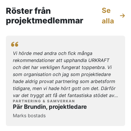
Röster från
Se
projektmedlemmar
alla
Vi hörde med andra och fick många
rekommendationer att upphandla URKRAFT
och det har verkligen fungerat toppenbra. Vi
som organisation och jag som projektledare
hade aldrig provat partnering som arbetsform
tidigare, men vi hade hört gott om det. Därför
var det tryggt att få det fantastiska stödet av
PARTNERING & SAMVERKAN
Jonny och hans team som kunde lotsa oss
Pär Brundin, projektledare
igenom hela vår process från vårt tidiga skede
Marks bostads
genom hela upphandlingen och nu i
genomförandet. Vårt strategiska
partneringupplägg som omfattar Sandvallsäng