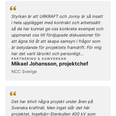
och Assberg med stora utmaningar av olika
karaktär har vi tillsammans med alla aktörer
Styrkan är att URKRAFT och Jonny är så insatt
ingående i upplägget löst på ett fantastiskt
i hela upplägget med kontrakt och arbetssätt
sätt. Upplägget med partnering och alla
så de har kunnat ge oss konkreta exempel och
mervärden som det skapar för oss och
uppmanat oss till fördjupade diskussioner för
samhället har så här långt överträffat alla mina
att ägna tid åt att skapa samsyn i frågor som
förväntningar, men vi är ju bara ett år in i
är betydande för projektets framdrift. För mig
avtalet så det gäller att vi fortsätter visa att
har det varit lärorikt och personligt
det även kommer att fungera framöver också.
PARTNERING & SAMVERKAN
utvecklande med det arbetssätt och upplägg vi
Jag är jättenöjd och kan varmt rekommendera
Mikael Johansson, projektchef
haft här, enligt URKRAFT-modellen, som jag
detta upplägg till fler.
NCC Sverige
varmt rekommenderar till andra att ta efter och
bedriva projekt med.
Det har blivit några projekt under åren på
Svenska kraftnät. Men inget slår det här
projektet, Ingelkärr-Stenkullen 400 kV som