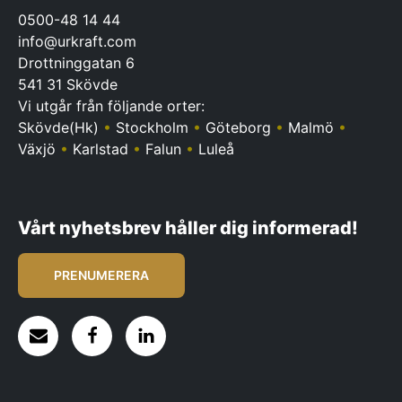
0500-48 14 44
info@urkraft.com
Drottninggatan 6
541 31 Skövde
Vi utgår från följande orter:
Skövde(Hk)
•
Stockholm
•
Göteborg
•
Malmö
•
Växjö
•
Karlstad
•
Falun
•
Luleå
Vårt nyhetsbrev håller dig informerad!
PRENUMERERA