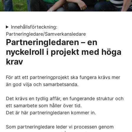
Referenser
AKTUELLT
Innehållsförteckning:
—
Inre hamnen etapp 2 – tillsammans bygger
Partneringledare/Samverkansledare
Partneringledaren – en
—
vi framtidens Norrköping
Erfarenhetsåterföring skapar mervärde i
—
strategisk partnering
Vem leder processerna när projekten blir
nyckelroll i projekt med höga
—
allt mer komplexa?
Partnering i praktiken – Växjös nya simhall
krav
går in i produktion
KONTAKT
För att ett partneringprojekt ska fungera krävs mer
Drottninggatan 6
än god vilja och samarbetsanda.
541 31 Skövde
0500-48 14 44
Det krävs en tydlig affär, en fungerande struktur och
info@urkraft.com
ett samarbete som håller över tid.
Det är här partneringledaren kommer in.
Som partneringledare leder vi processen genom