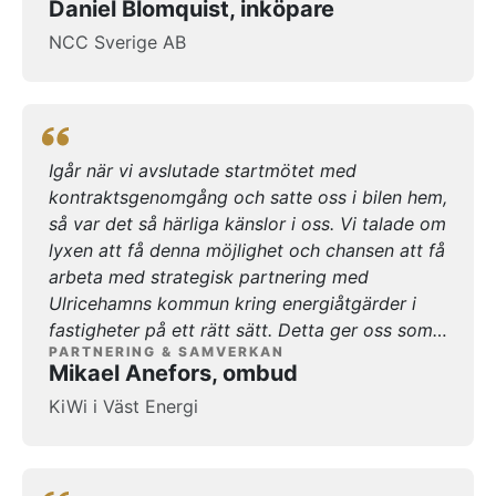
Daniel Blomquist, inköpare
blir bra uppstyrda samlingar och jag tycker att
för entreprenaden och lovat varandra att
NCC Sverige AB
resultatet på sikt blir väldigt positivt.
uppfylla. Utbildningar, workshops, aktiviteter
och individuell coachning samt att träffa
varandra löpande i projektet är viktigare än
vad man kan tro. Fantastiska insatser av alla
som deltagit engagerat och öppet, det hade
Igår när vi avslutade startmötet med
inte varit möjligt att leverera våra projektmål
kontraktsgenomgång och satte oss i bilen hem,
utan allas insats tillsammans. Före tidplan ✅
så var det så härliga känslor i oss. Vi talade om
Under budget ✅ Fantastisk arbetsmiljö ✅
lyxen att få denna möjlighet och chansen att få
Högre kvalité ✅ Stort tack!
arbeta med strategisk partnering med
Ulricehamns kommun kring energiåtgärder i
fastigheter på ett rätt sätt. Detta ger oss som
PARTNERING & SAMVERKAN
individer och team en stor möjlighet att få
Mikael Anefors, ombud
utvecklas och samtidigt vara med i en stor
KiWi i Väst Energi
utvecklingsfas för en hel kommun som har
bestämt sig för att göra en fantastisk resa. Det
jag landar i med morgonkaffet i handen är att
hela denna känsla skapas inifrån. Den blir äkta i