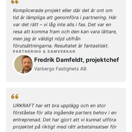
mig när vi möts av sådan värme och genuin
Komplicerade projekt eller där det är ont om
känsla av engagemang. Det vill jag rikta ett
tid är lämpliga att genomföra i partnering. Här
stort tack till er alla! Tack till Jonas på
var det rätt – vi låg inte alls i fas. Det var en
URKRAFT som höll ihop dagen på ett utmärkt
resa att komma fram och den kan vara lättare,
sätt! Jag är övertygad om att denna resa ihop
men jag är väldigt nöjd utifrån
kommer bli spännande, säkert tuff ibland men
förutsättningarna. Resultatet är fantastiskt.
vi kommer garanterat ha kul ihop, och vi
PARTNERING & SAMVERKAN
kommer att leverera många mervärden, det vet
Fredrik Damfeldt, projektchef
och känner jag. Med Vänlig Hälsning
Varbergs Fastighets AB
URKRAFT har ett bra upplägg och en stor
förståelse för alla ingående parters behov i en
entreprenad. Det har gjort att vi kunnat utföra
projektet på riktigt med rätt arbetsinsatser för