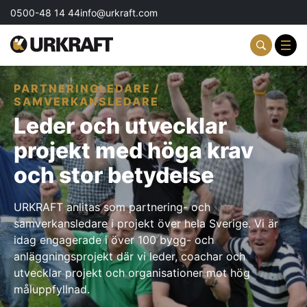
0500-48 14 44
info@urkraft.com
PARTNERINGLEDARE /
Partnering & Samverkan
SAMVERKANSLEDARE
Leder och utvecklar
Team & Ledarskap
projekt med höga krav
Event & Aktiviteter
och stor betydelse
Profil & Kommunikation
URKRAFT anlitas som partnering- och
samverkansledare i projekt över hela Sverige. Vi är
Aktuellt
idag engagerade i över 100 bygg- och
anläggningsprojekt där vi leder, coachar och
Kontakta oss
utvecklar projekt och organisationer mot hög
måluppfyllnad.
Om oss