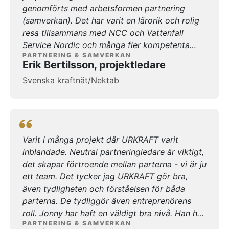
genomförts med arbetsformen partnering
(samverkan). Det har varit en lärorik och rolig
resa tillsammans med NCC och Vattenfall
Service Nordic och många fler kompetenta
PARTNERING & SAMVERKAN
kollegor. Entreprenaden hade aldrig blivit så
Erik Bertilsson, projektledare
bra om inte limmet fanns emellan oss, och
Svenska kraftnät/Nektab
limmet i detta fall är en engagerad och duktig
samverkansledare (URKRAFT). En
samverkansledare kan ses som en ”onödig”
kostnad för vissa, vissa kanske till och med
tycker att man kan ta någon från beställarens
Varit i många projekt där URKRAFT varit
sida eller entreprenörens sida. Men
inblandade. Neutral partneringledare är viktigt,
samverkansledaren behöver vara neutral,
det skapar förtroende mellan parterna - vi är ju
personen ska inte ha någons sida utan jobba
ett team. Det tycker jag URKRAFT gör bra,
för att kontraktet följs och att alla parter
även tydligheten och förståelsen för båda
förstår sin roll. Jonny på URKRAFT har stöttat i
parterna. De tydliggör även entreprenörens
många frågor, både högt och lågt, för att
roll. Jonny har haft en väldigt bra nivå. Han har
hjälpa oss på traven, för att komma framåt och
PARTNERING & SAMVERKAN
väldigt bra erfarenhet och kan bra saker. Det
att ha fokus på de mål vi tillsammans skapat