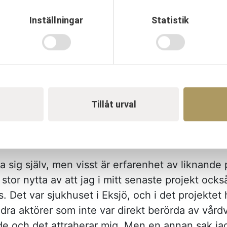
 även om ekonomi, tid och kvaliteten sätter ram
, då möjligheterna också kan skapa en dragkamp 
Inställningar
Statistik
är blir min och vår uppgift att tillsammans lägga
rna av besluten. För mig är detta en krävande
las i mitt ledarskap. Detta hade inte varit möj
i projektet fram till nu. Vi har även haft värdef
ny Gustavsson, Kim Berghäll och Martin Lydig m
Tillåt urval
ån liknande upplägg har tagit med sig in i dett
om är värdefulla i din roll som projektchef?
ra sig själv, men visst är erfarenhet av liknande
ar stor nytta av att jag i mitt senaste projekt o
 Det var sjukhuset i Eksjö, och i det projektet 
ra aktörer som inte var direkt berörda av vår
 och det attraherar mig. Men en annan sak jag t