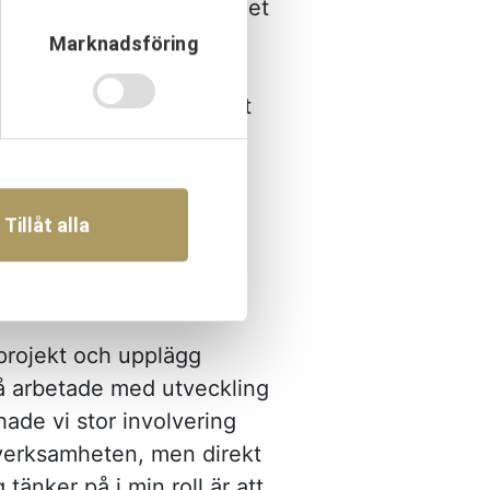
arna. Å andra sidan är det
mellan olika viljor om
Marknadsföring
 fram tänkbara alternativ
 utmaning, men samtidigt
ligt utan den kompetenta
ullt stöd från URKRAFT:s
ed flera, som med sin
Tillåt alla
a projektet.
 projekt och upplägg
ckså arbetade med utveckling
hade vi stor involvering
dverksamheten, men direkt
änker på i min roll är att