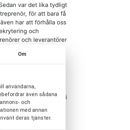
edan var det lika tydligt
eprenör, för att bara få
även har att förhålla oss
rekrytering och
enörer och leverantörer
 en helhetsbild som
Om
 av vad vi åstadkommit
Sverige?
ill användarna,
arebefordrar även sådana
 nytt sjukhus är det få i
h annons- och
idden av. De flesta
rmationen med annan
befintliga
använt deras tjänster.
eterna är oändliga att