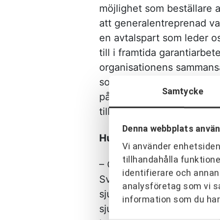
möjlighet som beställare a
att generalentreprenad va
en avtalspart som leder os
till i framtida garantiarb
organisationens sammansä
som väljs fanns också med 
Samtycke
påverkade valet av upplägg
tillsammans med Skanska 
Denna webbplats använ
Hur krävande är det att 
Vi använder enhetsident
tillhandahålla funktion
– Omfattningen av alla arb
identifierare och annan
Sverige som varit med om t
analysföretag som vi s
sjukhus som byggs i Sveri
information som du har 
sjukhusområden. I detta fa