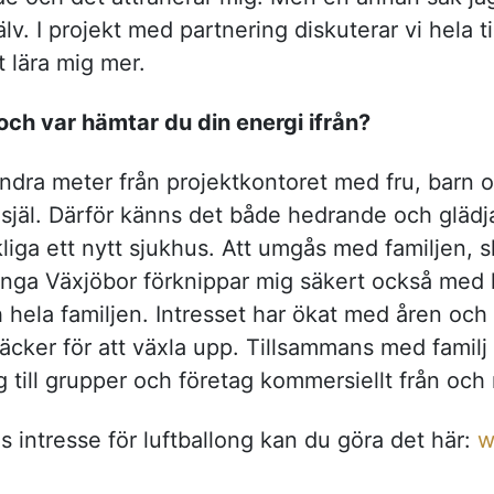
älv. I projekt med partnering diskuterar vi hela
att lära mig mer.
och var hämtar du din energi ifrån?
undra meter från projektkontoret med fru, barn 
 själ. Därför känns det både hedrande och glä
kliga ett nytt sjukhus. Att umgås med familjen, 
nga Växjöbor förknippar mig säkert också med l
 hela familjen. Intresset har ökat med åren och 
 räcker för att växla upp. Tillsammans med fami
ng till grupper och företag kommersiellt från o
s intresse för luftballong kan du göra det här:
w