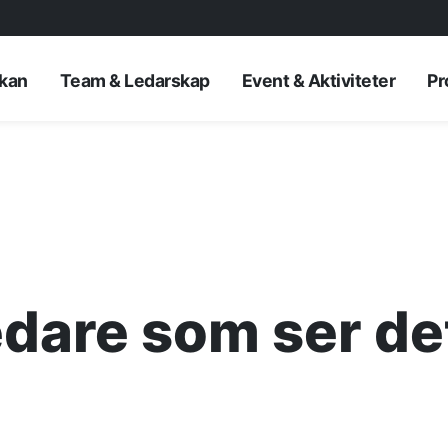
rkan
Team & Ledarskap
Event & Aktiviteter
Pr
dare som ser det
AKTUELLT
—
Inre hamnen et
—
framtidens No
Erfarenhetsåte