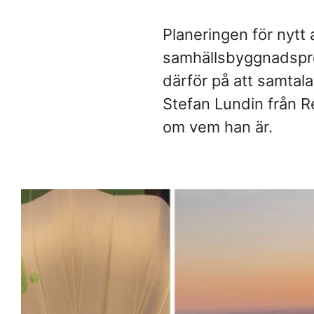
Frågor och svar
Planeringen för nytt 
Referenser
samhällsbyggnadsproj
därför på att samtal
Våra kunder
Stefan Lundin från R
om vem han är.
Om oss