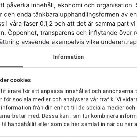
tt påverka innehåll, ekonomi och organisation. S
r den enda tänkbara upphandlingsformen av entr
s i våra faser 0,1,2 och att det är samma part vi 
eten. Öppenhet, transparens och inflytande över 
ttning avseende exempelvis vilka underentrepr
i bilden varför det blev partnering. Så det var
Information
 och hitintills är jag mycket nöjd med utfallet
och Arkitema & Link arkitektur.
der cookies
leda ett av de största nybyggnadsprojekten i 
ifierare för att anpassa innehållet och annonserna t
er för sociala medier och analysera vår trafik. Vi vid
etsuppgifter och frågor som hänger ihop med ett
 information från din enhet till de sociala medier oc
idigare och därför på förhand svårt att förstå v
amarbetar med. Dessa kan i sin tur kombinera info
ge är ombyggnader och tillbyggnader på redan 
tillhandahållit eller som de har samlat in när du har 
ll är det frågan om något helt annat, då möjligh