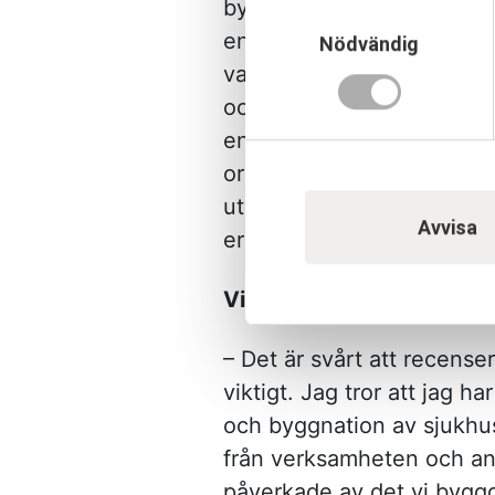
bygga helt efter behoven,
Samtyckesval
en svårighet att bemästra
Nödvändig
vad som ska prioriteras. D
och förmedla konsekvense
en utmaning där jag utveck
organisation vi byggt upp 
utvecklingskonsulter Jon
Avvisa
erfarenhet och kunskap fr
Vilka egenskaper har du s
– Det är svårt att recense
viktigt. Jag tror att jag h
och byggnation av sjukhus.
från verksamheten och and
påverkade av det vi byggde