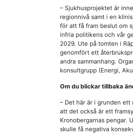
– Sjukhusprojektet är inn
regionnivå samt i en klin
för att få fram beslut om 
infria politikens och vår 
2029. Ute på tomten i Räp
genomfört ett återbruksprog
andra sammanhang. Organi
konsultgrupp (Energi, Akust
Om du blickar tillbaka än
– Det här är i grunden ett
att det också är ett frams
Kronobergarnas pengar. U
skulle få negativa konsek