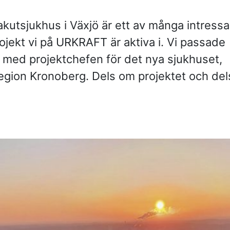
—
strategisk par
Vem leder proc
akutsjukhus i Växjö är ett av många intress
—
komplexa?
Partnering i pr
ekt vi på URKRAFT är aktiva i. Vi passade
i produktion
KONTAKT
a med projektchefen för det nya sjukhuset,
egion Kronoberg. Dels om projektet och del
Drottninggatan 6
541 31 Skövde