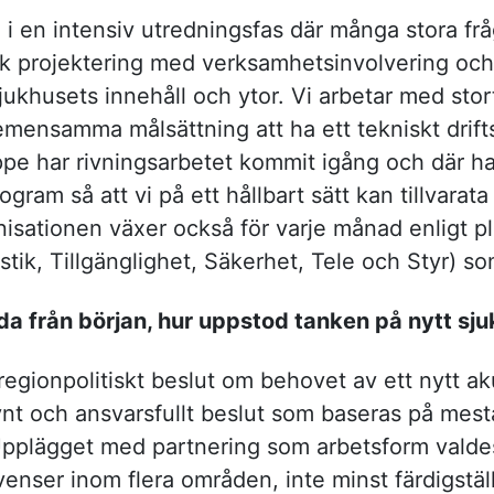
e i en intensiv utredningsfas där många stora fr
isk projektering med verksamhetsinvolvering och
sjukhusets innehåll och ytor. Vi arbetar med st
gemensamma målsättning att ha ett tekniskt drif
pe har rivningsarbetet kommit igång och där har
ram så att vi på ett hållbart sätt kan tillvarata
sationen växer också för varje månad enligt p
ik, Tillgänglighet, Säkerhet, Tele och Styr) som 
da från början, hur uppstod tanken på nytt sj
 regionpolitiskt beslut om behovet av ett nytt ak
ynt och ansvarsfullt beslut som baseras på mest
pplägget med partnering som arbetsform valdes
venser inom flera områden, inte minst färdigstä