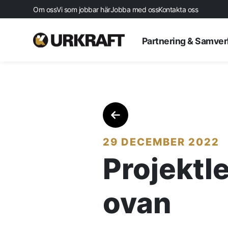
Om oss
Vi som jobbar här
Jobba med oss
Kontakta oss
Partnering & Samve
29 DECEMBER 2022
Projektle
Startsida
ovan
Aktuellt