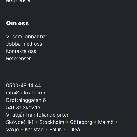
Referenser
Om oss
Vi som jobbar här
Jobba med oss
Kontakta oss
Referenser
0500-48 14 44
info@urkraft.com
Drottninggatan 6
541 31 Skövde
Vi utgår från följande orter:
Skövde(Hk)
•
Stockholm
•
Göteborg
•
Malmö
•
Växjö
•
Karlstad
•
Falun
•
Luleå