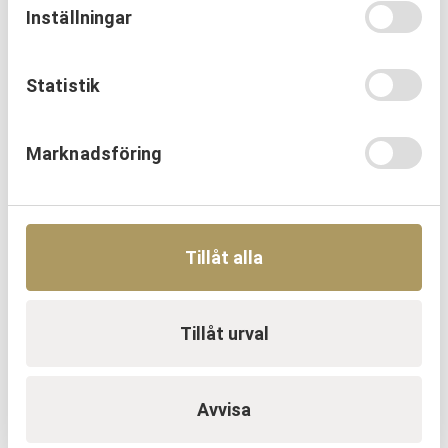
Inställningar
Statistik
OM URKRAFT
Marknadsföring
Erfarenhetsåterföring skapar
mervärde i strategisk partnering
Läs mer
Tillåt alla
Tillåt urval
Avvisa