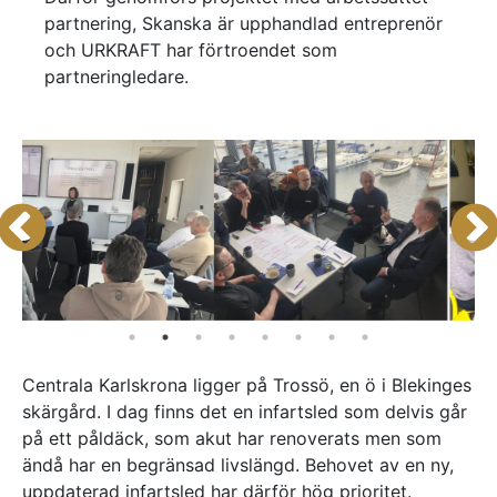
partnering, Skanska är upphandlad entreprenör
Referenser
och URKRAFT har förtroendet som
partneringledare.
AKTUELLT
—
Inre hamnen etapp 2 – tillsammans bygger
—
vi framtidens Norrköping
Erfarenhetsåterföring skapar mervärde i
—
strategisk partnering
Vem leder processerna när projekten blir
—
allt mer komplexa?
Partnering i praktiken – Växjös nya simhall
går in i produktion
KONTAKT
Drottninggatan 6
541 31 Skövde
0500-48 14 44
info@urkraft.com
Centrala Karlskrona ligger på Trossö, en ö i Blekinges
skärgård. I dag finns det en infartsled som delvis går
på ett påldäck, som akut har renoverats men som
ändå har en begränsad livslängd. Behovet av en ny,
uppdaterad infartsled har därför hög prioritet.