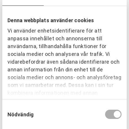
Denna webbplats använder cookies
Vi använder enhetsidentifierare för att
anpassa innehållet och annonserna till
användarna, tillhandahålla funktioner för
sociala medier och analysera vår trafik. Vi
vidarebefordrar även sådana identifierare och
PARTNERING & SAMVERKAN
annan information från din enhet till de
Inre hamnen etapp 2 – tillsammans
sociala medier och annons- och analysföretag
bygger vi framtidens Norrköping
som vi samarbetar med. Dessa kan i sin tur
Läs mer
kombinera informationen med annan
information som du har tillhandahållit eller
Samtyckesval
som de har samlat in när du har använt deras
Nödvändig
tjänster.