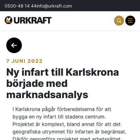
0500-48 14 44
info@urkraft.com
Partnering & Samverkan
Team & Ledarskap
7 JUNI 2022
Ny infart till Karlskrona
Event & Aktiviteter
började med
Profil & Kommunikation
marknadsanalys
Aktuellt
I Karlskrona pågår förberedelserna för att
bygga en ny infart till stadens centrum.
Kontakta oss
Projektet är komplext, bland annat för att det
geografiska utrymmet för infarten är begränsat.
Om oss
Därför genomförs projektet med arbetssättet