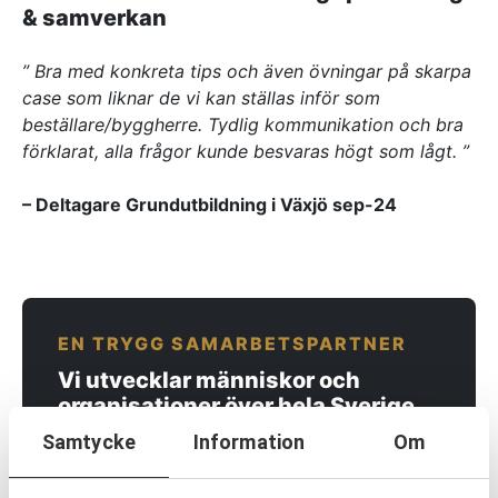
& samverkan
Referenser
” Bra med konkreta tips och även övningar på skarpa
case som liknar de vi kan ställas inför som
AKTUELLT
beställare/byggherre. Tydlig kommunikation och bra
—
Inre hamnen etapp 2 – tillsammans bygger
förklarat, alla frågor kunde besvaras högt som lågt. ”
—
vi framtidens Norrköping
Erfarenhetsåterföring skapar mervärde i
—
strategisk partnering
Vem leder processerna när projekten blir
– Deltagare Grundutbildning i Växjö sep-24
—
allt mer komplexa?
Partnering i praktiken – Växjös nya simhall
går in i produktion
KONTAKT
Drottninggatan 6
541 31 Skövde
EN TRYGG SAMARBETSPARTNER
0500-48 14 44
Vi utvecklar människor och
info@urkraft.com
organisationer över hela Sverige.
Samtycke
Information
Om
KONTAKTA OSS