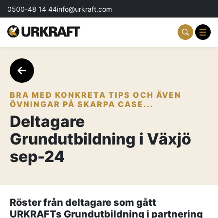
0500-48 14 44
info@urkraft.com
Partnering & Samverkan
Team & Ledarskap
BRA MED KONKRETA TIPS OCH ÄVEN
ÖVNINGAR PÅ SKARPA CASE...
Event & Aktiviteter
Deltagare
Grundutbildning i Växjö
Profil & Kommunikation
sep-24
Aktuellt
Kontakta oss
Röster från deltagare som gått
Om oss
URKRAFTs Grundutbildning i partnering