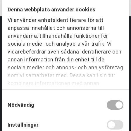
Denna webbplats använder cookies
Vi använder enhetsidentifierare för att
anpassa innehållet och annonserna till
användarna, tillhandahålla funktioner för
Partnering & Samverkan
sociala medier och analysera vår trafik. Vi
vidarebefordrar även sådana identifierare och
Utbildningar Partnering
Tjänster inom Partnering
annan information från din enhet till de
Om Partnering & Samverkan
sociala medier och annons- och analysföretag
Referenser
som vi samarbetar med. Dessa kan i sin tur
kombinera informationen med annan
information som du har tillhandahållit eller
Team & Ledarskap
Samtyckesval
som de har samlat in när du har använt deras
Nödvändig
tjänster.
Utbildningar Ledarskap
Tjänster Team & Ledarskap
Om Team & Ledarskap
Inställningar
Referenser