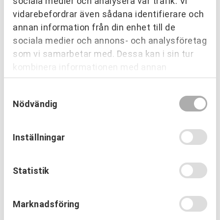
sociala medier och analysera vår trafik. Vi
vidarebefordrar även sådana identifierare och
annan information från din enhet till de
sociala medier och annons- och analysföretag
som vi samarbetar med. Dessa kan i sin tur
kombinera informationen med annan
information som du har tillhandahållit eller
Samtyckesval
som de har samlat in när du har använt deras
Nödvändig
tjänster.
OM URKRAFT
Erfarenhetsåterföring skapar
mervärde i strategisk partnering
Inställningar
Läs mer
Statistik
Marknadsföring