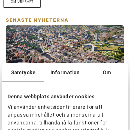
OM URKRAFT
SENASTE NYHETERNA
Samtycke
Information
Om
PARTNERING & SAMVERKAN
Denna webbplats använder cookies
Inre hamnen etapp 2 – tillsammans
bygger vi framtidens Norrköping
Vi använder enhetsidentifierare för att
anpassa innehållet och annonserna till
Läs mer
användarna, tillhandahålla funktioner för