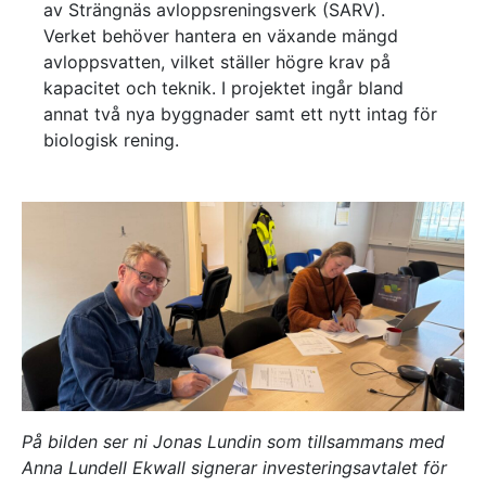
av Strängnäs avloppsreningsverk (SARV).
Referenser
Verket behöver hantera en växande mängd
avloppsvatten, vilket ställer högre krav på
kapacitet och teknik. I projektet ingår bland
AKTUELLT
annat två nya byggnader samt ett nytt intag för
—
Inre hamnen etapp 2 – tillsammans bygger
biologisk rening.
—
vi framtidens Norrköping
Erfarenhetsåterföring skapar mervärde i
—
strategisk partnering
Vem leder processerna när projekten blir
—
allt mer komplexa?
Partnering i praktiken – Växjös nya simhall
går in i produktion
KONTAKT
Drottninggatan 6
541 31 Skövde
0500-48 14 44
info@urkraft.com
På bilden ser ni
Jonas Lundin
som tillsammans med
Anna Lundell Ekwall signerar investeringsavtalet för