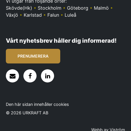
Vi utgår från följande orter:
Skövde(Hk)
•
Stockholm
•
Göteborg
•
Malmö
•
Växjö
•
Karlstad
•
Falun
•
Luleå
Vårt nyhetsbrev håller dig informerad!
PRENUMERERA
Den här sidan innehåller cookies
© 2026 URKRAFT AB
Webb av
Viström