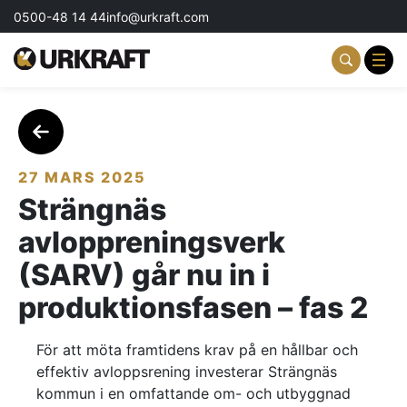
0500-48 14 44
info@urkraft.com
Partnering & Samverkan
Team & Ledarskap
27 MARS 2025
Strängnäs
Event & Aktiviteter
avloppreningsverk
Profil & Kommunikation
(SARV) går nu in i
Aktuellt
produktionsfasen – fas 2
Kontakta oss
För att möta framtidens krav på en hållbar och
effektiv avloppsrening investerar Strängnäs
Om oss
kommun i en omfattande om- och utbyggnad