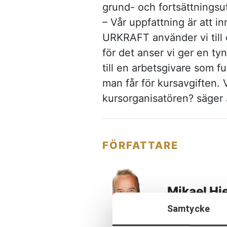
grund- och fortsättningsut
– Vår uppfattning är att in
URKRAFT använder vi till e
för det anser vi ger en ty
till en arbetsgivare som f
man får för kursavgiften.
kursorganisatören? säger
FÖRFATTARE
Mikael Hj
Samtycke