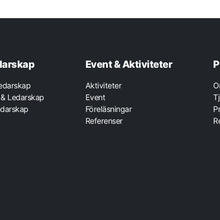
darskap
Event & Aktiviteter
P
Ledarskap
Aktiviteter
O
 & Ledarskap
Event
T
darskap
Föreläsningar
P
Referenser
R