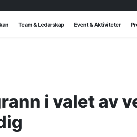
rkan
Team & Ledarskap
Event & Aktiviteter
Pr
rann i valet av 
AKTUELLT
dig
—
Inre hamnen et
—
framtidens No
Erfarenhetsåte