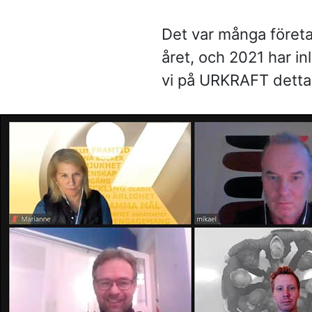
Frågor och svar
Det var många företa
Referenser
året, och 2021 har i
vi på URKRAFT detta 
Våra kunder
Om oss