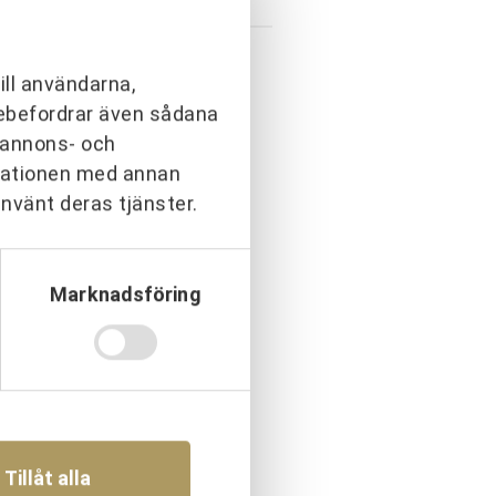
ill användarna,
arebefordrar även sådana
h annons- och
rmationen med annan
använt deras tjänster.
KTIVITETER
Marknadsföring
Tillåt alla