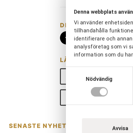
Denna webbplats använ
Vi använder enhetsident
DELA
tillhandahålla funktion
identifierare och annan
analysföretag som vi s
information som du har 
LÄS MER INOM:
Samtyckesval
PARTNERING & SAMVERK
Nödvändig
PROFIL & KOMMUNIKATIO
SENASTE NYHETERNA
Avvisa