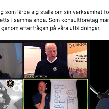
—
strategisk par
Vem leder proc
g som lärde sig ställa om sin verksamhet fö
—
komplexa?
Partnering i pr
nletts i samma anda. Som konsultföretag mä
i produktion
KONTAKT
genom efterfrågan på våra utbildningar.
Drottninggatan 6
541 31 Skövde