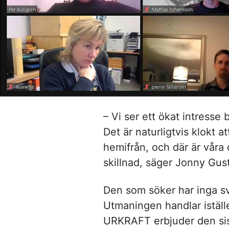
– Vi ser ett ökat intresse
Det är naturligtvis klokt a
hemifrån, och där är våra 
skillnad, säger Jonny Gu
Den som söker har inga svå
Utmaningen handlar iställ
URKRAFT erbjuder den sista