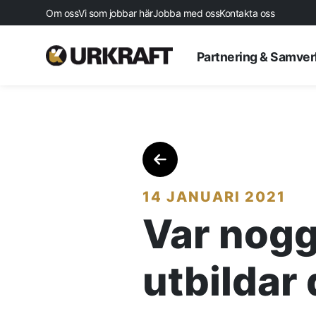
Om oss
Vi som jobbar här
Jobba med oss
Kontakta oss
Partnering & Samve
14 JANUARI 2021
Var nogg
Startsida
utbildar 
Aktuellt