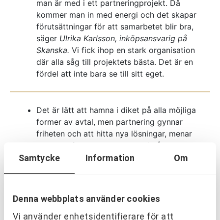
man är med i ett partneringprojekt. Då
kommer man in med energi och det skapar
förutsättningar för att samarbetet blir bra,
säger
Ulrika Karlsson, inköpsansvarig på
Skanska.
Vi fick ihop en stark organisation
där alla såg till projektets bästa. Det är en
fördel att inte bara se till sitt eget.
Det är lätt att hamna i diket på alla möjliga
former av avtal, men partnering gynnar
friheten och att hitta nya lösningar, menar
Mats Wiséhn, anläggningschef på HTE
Garden.
Samtycke
Information
Om
Jag gillar tänket att det inte bara är
Denna webbplats använder cookies
Skanska, utan att också
Vi använder enhetsidentifierare för att
underentreprenörer varit upphandlade i