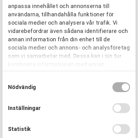
partnering. Vi löste problemen tillsammans.
anpassa innehållet och annonserna till
Alla har fått komma till tals på möten varje
användarna, tillhandahålla funktioner för
vecka. Det har gjort oss till en bättre
sociala medier och analysera vår trafik. Vi
grupp, tycker
Jens Lundén,
vidarebefordrar även sådana identifierare och
produktiosnchef på Skanska.
annan information från din enhet till de
sociala medier och annons- och analysföretag
som vi samarbetar med. Dessa kan i sin tur
kombinera informationen med annan
information som du har tillhandahållit eller
Samtyckesval
som de har samlat in när du har använt deras
Nödvändig
tjänster.
Inställningar
Statistik