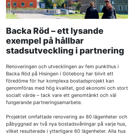
Referenser
AKTUELLT
Backa Röd – ett lysande
—
Inre hamnen etapp 2 – tillsammans bygger
exempel på hållbar
—
vi framtidens Norrköping
Erfarenhetsåterföring skapar mervärde i
stadsutveckling i partnering
—
strategisk partnering
Vem leder processerna när projekten blir
—
allt mer komplexa?
Partnering i praktiken – Växjös nya simhall
går in i produktion
Renoveringen och utvecklingen av fem punkthus i
Backa Röd på Hisingen i Göteborg har blivit ett
KONTAKT
föredöme för hur komplexa bostadsprojekt kan
Drottninggatan 6
genomföras med hög kvalitet, god ekonomi och stort
541 31 Skövde
socialt värde – tack vare ett genomtänkt och väl
0500-48 14 44
fungerande partneringsamarbete.
info@urkraft.com
Projektet omfattade renovering av 80 lägenheter och
påbyggnad av två nya bostadsvåningar på varje hus,
vilket resulterade i ytterligare 60 lägenheter. Alla hus