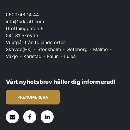
0500-48 14 44
info@urkraft.com
Drottninggatan 6
541 31 Skövde
Vi utgår från följande orter:
Skövde(Hk)
•
Stockholm
•
Göteborg
•
Malmö
•
Växjö
•
Karlstad
•
Falun
•
Luleå
Vårt nyhetsbrev håller dig informerad!
PRENUMERERA