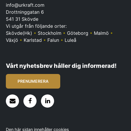
info@urkraft.com
Drottninggatan 6
541 31 Skövde
Vi utgår från följande orter:
Skövde(Hk)
•
Stockholm
•
Göteborg
•
Malmö
•
Växjö
•
Karlstad
•
Falun
•
Luleå
Vårt nyhetsbrev håller dig informerad!
PRENUMERERA
Den här sidan innehåller cookies