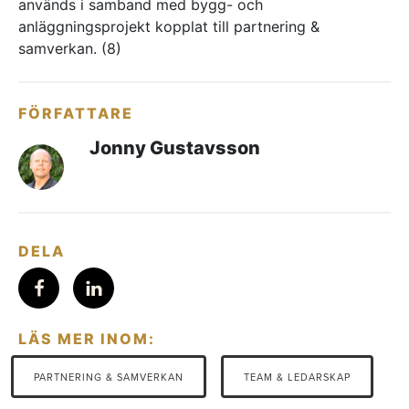
används i samband med bygg- och
Referenser
anläggningsprojekt kopplat till partnering &
samverkan. (8)
AKTUELLT
—
Inre hamnen etapp 2 – tillsammans bygger
FÖRFATTARE
—
vi framtidens Norrköping
Erfarenhetsåterföring skapar mervärde i
Jonny Gustavsson
—
strategisk partnering
Vem leder processerna när projekten blir
—
allt mer komplexa?
Partnering i praktiken – Växjös nya simhall
går in i produktion
KONTAKT
DELA
Drottninggatan 6
541 31 Skövde
0500-48 14 44
info@urkraft.com
LÄS MER INOM:
PARTNERING & SAMVERKAN
TEAM & LEDARSKAP