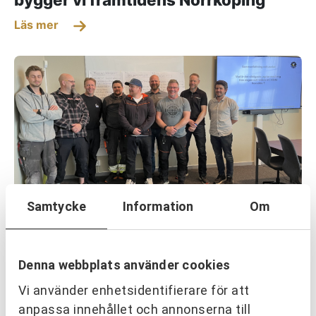
Läs mer
Samtycke
Information
Om
OM URKRAFT
Erfarenhetsåterföring skapar
mervärde i strategisk partnering
Denna webbplats använder cookies
Läs mer
Vi använder enhetsidentifierare för att
anpassa innehållet och annonserna till