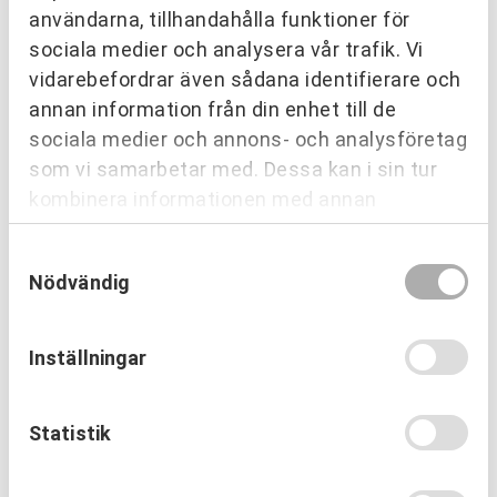
användarna, tillhandahålla funktioner för
sociala medier och analysera vår trafik. Vi
vidarebefordrar även sådana identifierare och
annan information från din enhet till de
sociala medier och annons- och analysföretag
som vi samarbetar med. Dessa kan i sin tur
kombinera informationen med annan
information som du har tillhandahållit eller
Samtyckesval
som de har samlat in när du har använt deras
Nödvändig
tjänster.
Inställningar
OM URKRAFT
Vem leder processerna när
projekten blir allt mer komplexa?
Statistik
Läs mer