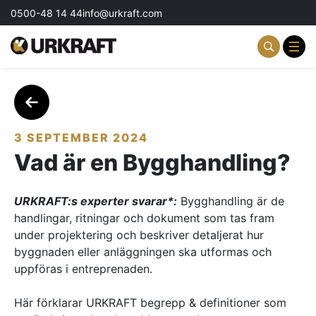
0500-48 14 44
info@urkraft.com
Partnering & Samverkan
Team & Ledarskap
3 SEPTEMBER 2024
Vad är en Bygghandling?
Event & Aktiviteter
Profil & Kommunikation
URKRAFT:s experter svarar*:
Bygghandling är de
handlingar, ritningar och dokument som tas fram
Aktuellt
under projektering och beskriver detaljerat hur
byggnaden eller anläggningen ska utformas och
Kontakta oss
uppföras i entreprenaden.
Om oss
Här förklarar URKRAFT begrepp & definitioner som