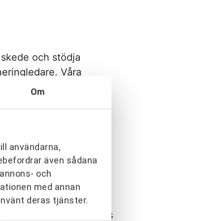
t skede och stödja
neringledare. Våra
 Andersson har
Om
gar för en framgångsrik
ill användarna,
arebefordrar även sådana
m projektgruppen lyfter
h annons- och
rmationen med annan
använt deras tjänster.
 de deltagit i. Det talas