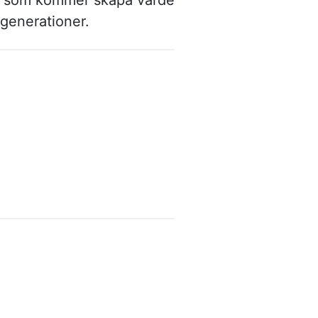
all som kommer skapa värde
 generationer.