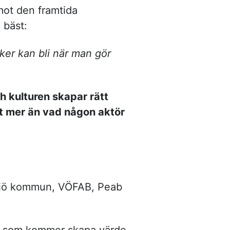
mot den framtida
 bäst:
aker kan bli när man gör
h kulturen skapar rätt
gt mer än vad någon aktör
l Växjö kommun, VÖFAB, Peab