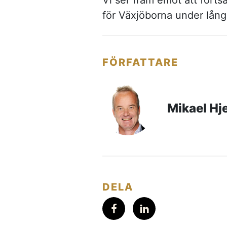
Vi ser fram emot att fort
för Växjöborna under lång 
FÖRFATTARE
Mikael Hj
DELA