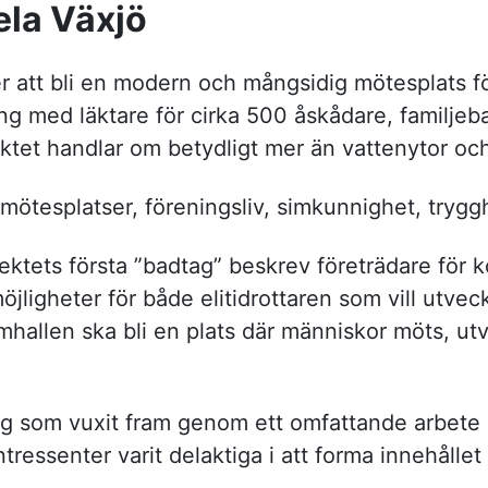
ela Växjö
 att bli en modern och mångsidig mötesplats f
g med läktare för cirka 500 åskådare, familjeb
ktet handlar om betydligt mer än vattenytor oc
mötesplatser, föreningsliv, simkunnighet, trygg
ektets första ”badtag” beskrev företrädare fö
ligheter för både elitidrottaren som vill utvec
Simhallen ska bli en plats där människor möts, u
g som vuxit fram genom ett omfattande arbete d
ressenter varit delaktiga i att forma innehållet