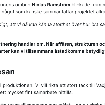
munens ombud
Niclas Ramström
blickade fram 
m något som kanske sammanfattar projektet allra
digt, att vi då kan känna stolthet över hur bra s
tnering handlar om. När affären, strukturen oc
 parter kan vi tillsammans åstadkomma betydli
esan
 i produktionen. Vi vill rikta ett stort tack til
tt mycket fint samarbete hittills.