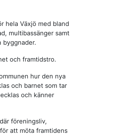
ör hela Växjö med bland
ad, multibassänger samt
h byggnader.
het och framtidstro.
r kommunen hur den nya
klas och barnet som tar
tvecklas och känner
är föreningsliv,
 för att möta framtidens