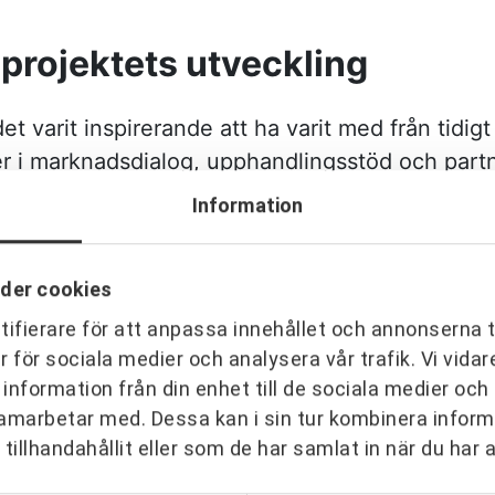
 projektets utveckling
 varit inspirerande att ha varit med från tidig
er i marknadsdialog, upphandlingsstöd och part
 partneringledare Jonny Gustavsson och Jonas
Information
 aktörer arbetat för att skapa rätt förutsättnin
t.
der cookies
projektets utveckling
ifierare för att anpassa innehållet och annonserna t
er för sociala medier och analysera vår trafik. Vi vid
 som återkommer i många av de reflektioner so
 information från din enhet till de sociala medier oc
amarbetar med. Dessa kan i sin tur kombinera info
utats.
tillhandahållit eller som de har samlat in när du har 
som en av de mest positiva och lärorika processer