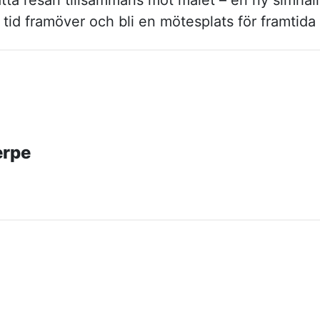
sätta resan tillsammans mot målet – en ny simh
tid framöver och bli en mötesplats för framtida
erpe