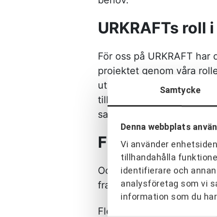
behov.
URKRAFTs roll i
För oss på URKRAFT har det
projektet genom våra roll
utvecklingskonsulter och
Samtycke
tillsammans med projektets
samverkan redan från star
Denna webbplats använ
Faktorer bakom 
Vi använder enhetsident
tillhandahålla funktion
Och det är just samverkan
identifierare och annan
analysföretag som vi s
fram när Fas 1 nu har avsl
information som du har 
Flera beskriver projektet 