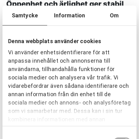
Öppenhet och ärlighet ger stabil
grund
Samtycke
Information
Om
I partnering kliver beställaren in och är en aktiv part i
projektet. Det betyder att beställaren är delaktig i
möten och med i processen från den stund
Denna webbplats använder cookies
kontraktet är undertecknat och hela vägen tills det
Vi använder enhetsidentifierare för att
avslutas.
anpassa innehållet och annonserna till
användarna, tillhandahålla funktioner för
Läs mer
sociala medier och analysera vår trafik. Vi
vidarebefordrar även sådana identifierare och
annan information från din enhet till de
sociala medier och annons- och analysföretag
som vi samarbetar med. Dessa kan i sin tur
kombinera informationen med annan
information som du har tillhandahållit eller
Samtyckesval
som de har samlat in när du har använt deras