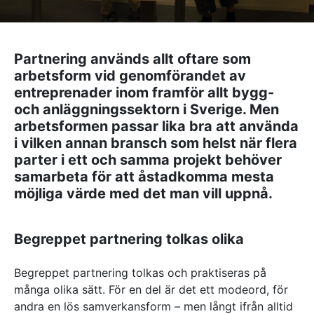
Referenser
Partnering används allt oftare som
AKTUELLT
arbetsform vid genomförandet av
—
Inre hamnen etapp 2 – tillsammans bygger
entreprenader inom framför allt bygg-
—
vi framtidens Norrköping
Erfarenhetsåterföring skapar mervärde i
och anläggningssektorn i Sverige. Men
—
strategisk partnering
Vem leder processerna när projekten blir
arbetsformen passar lika bra att använda
—
allt mer komplexa?
Partnering i praktiken – Växjös nya simhall
i vilken annan bransch som helst när flera
går in i produktion
parter i ett och samma projekt behöver
KONTAKT
samarbeta för att åstadkomma mesta
möjliga värde med det man vill uppnå.
Drottninggatan 6
541 31 Skövde
0500-48 14 44
Begreppet partnering tolkas olika
info@urkraft.com
Begreppet partnering tolkas och praktiseras på
många olika sätt. För en del är det ett modeord, för
andra en lös samverkansform – men långt ifrån alltid