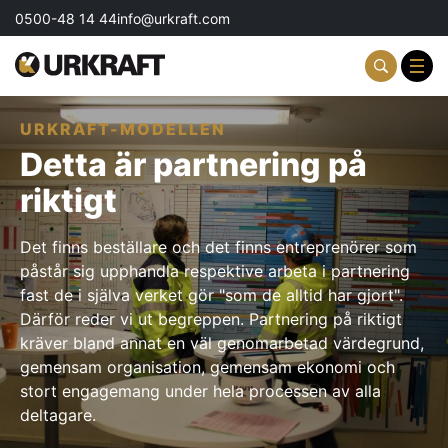
0500-48 14 44
info@urkraft.com
URKRAFT-MODELLEN
Partnering & Samverkan
Detta är partnering på
Team & Ledarskap
riktigt
Event & Aktiviteter
Det finns beställare och det finns entreprenörer som
påstår sig upphandla respektive arbeta i partnering
Profil & Kommunikation
fast de i själva verket gör "som de alltid har gjort".
Därför reder vi ut begreppen. Partnering på riktigt
Aktuellt
kräver bland annat en väl genomarbetad värdegrund,
gemensam organisation, gemensam ekonomi och
Kontakta oss
stort engagemang under hela processen av alla
deltagare.
Om oss