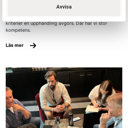
myndigheter/företag/verk. LOU och LUF utgör i sig
Avvisa
inget hinder för att upphandla i partnering, men det
ställer stora krav på att beställaren är tydlig på vilka
kriterier en upphandling avgörs. Där har vi stor
kompetens.
Läs mer