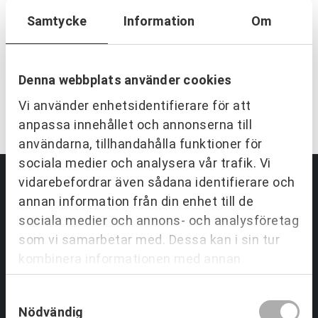
EN TRYGG SAMARBETSPARTNER
Samtycke
Information
Om
Vi utvecklar människor och
organisationer över hela Sverige.
Denna webbplats använder cookies
KONTAKTA OSS
Vi använder enhetsidentifierare för att
anpassa innehållet och annonserna till
användarna, tillhandahålla funktioner för
sociala medier och analysera vår trafik. Vi
vidarebefordrar även sådana identifierare och
annan information från din enhet till de
Partnering & Samverkan
sociala medier och annons- och analysföretag
som vi samarbetar med. Dessa kan i sin tur
Utbildningar Partnering
Tjänster inom Partnering
kombinera informationen med annan
Om Partnering & Samverkan
information som du har tillhandahållit eller
Referenser
Samtyckesval
som de har samlat in när du har använt deras
Nödvändig
tjänster.