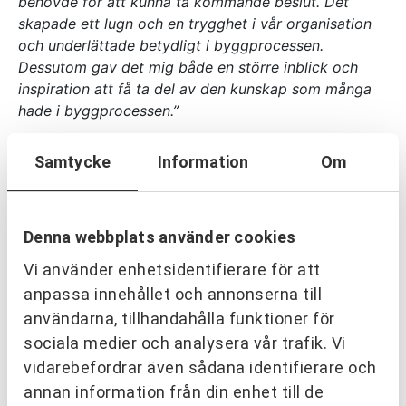
behövde för att kunna ta kommande beslut. Det
skapade ett lugn och en trygghet i vår organisation
och underlättade betydligt i byggprocessen.
Dessutom gav det mig både en större inblick och
inspiration att få ta del av den kunskap som många
hade i byggprocessen.”
Paula Björkman, projektledare Karlstads Universitet
,
Samtycke
Information
Om
projekt Hus Vänern – Karlstads universitet.
Denna webbplats använder cookies
Vi använder enhetsidentifierare för att
EN TRYGG SAMARBETSPARTNER
anpassa innehållet och annonserna till
Vi utvecklar människor och
användarna, tillhandahålla funktioner för
organisationer över hela Sverige.
sociala medier och analysera vår trafik. Vi
vidarebefordrar även sådana identifierare och
annan information från din enhet till de
KONTAKTA OSS