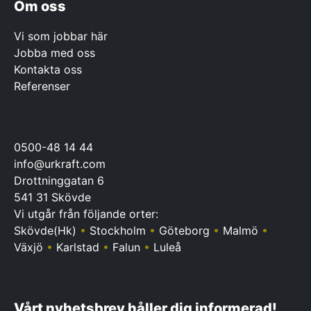
Om oss
Vi som jobbar här
Jobba med oss
Kontakta oss
Referenser
0500-48 14 44
info@urkraft.com
Drottninggatan 6
541 31 Skövde
Vi utgår från följande orter:
Skövde(Hk)
•
Stockholm
•
Göteborg
•
Malmö
•
Växjö
•
Karlstad
•
Falun
•
Luleå
Vårt nyhetsbrev håller dig informerad!