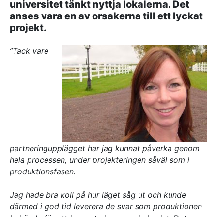
universitet tänkt nyttja lokalerna. Det
Referenser
anses vara en av orsakerna till ett lyckat
projekt.
AKTUELLT
”Tack vare
—
Inre hamnen etapp 2 – tillsammans bygger
—
vi framtidens Norrköping
Erfarenhetsåterföring skapar mervärde i
—
strategisk partnering
Vem leder processerna när projekten blir
—
allt mer komplexa?
Partnering i praktiken – Växjös nya simhall
går in i produktion
KONTAKT
Drottninggatan 6
541 31 Skövde
partneringupplägget har jag kunnat påverka genom
0500-48 14 44
hela processen, under projekteringen såväl som i
info@urkraft.com
produktionsfasen.
Jag hade bra koll på hur läget såg ut och kunde
därmed i god tid leverera de svar som produktionen