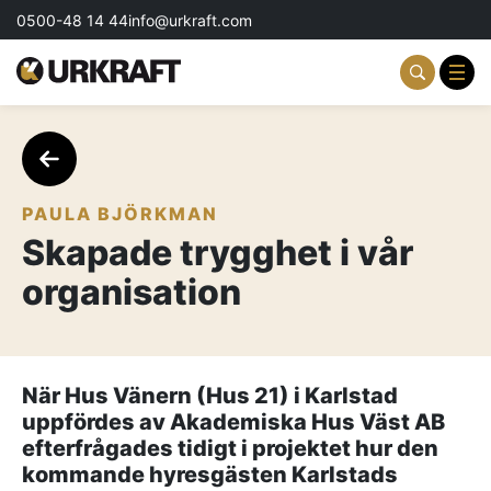
0500-48 14 44
info@urkraft.com
Partnering & Samverkan
Team & Ledarskap
PAULA BJÖRKMAN
Skapade trygghet i vår
Event & Aktiviteter
organisation
Profil & Kommunikation
Aktuellt
När Hus Vänern (Hus 21) i Karlstad
Kontakta oss
uppfördes av Akademiska Hus Väst AB
efterfrågades tidigt i projektet hur den
Om oss
kommande hyresgästen Karlstads