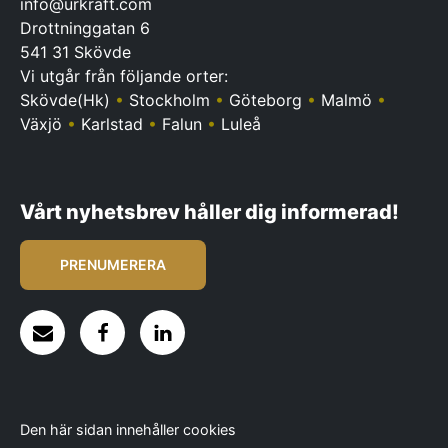
info@urkraft.com
Drottninggatan 6
541 31 Skövde
Vi utgår från följande orter:
Skövde(Hk)
•
Stockholm
•
Göteborg
•
Malmö
•
Växjö
•
Karlstad
•
Falun
•
Luleå
Vårt nyhetsbrev håller dig informerad!
PRENUMERERA
Den här sidan innehåller cookies