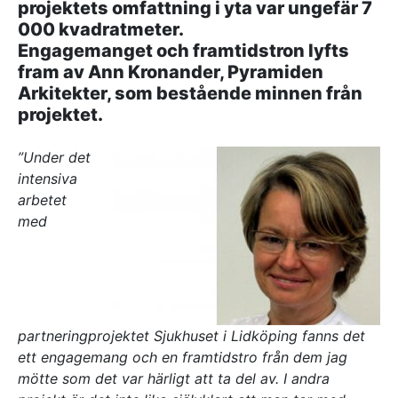
projektets omfattning i yta var ungefär 7
Referenser
000 kvadratmeter.
Engagemanget och framtidstron lyfts
fram av Ann Kronander, Pyramiden
AKTUELLT
Arkitekter, som bestående minnen från
—
Inre hamnen etapp 2 – tillsammans bygger
projektet.
—
vi framtidens Norrköping
Erfarenhetsåterföring skapar mervärde i
—
strategisk partnering
Vem leder processerna när projekten blir
”Under det
—
allt mer komplexa?
Partnering i praktiken – Växjös nya simhall
intensiva
går in i produktion
arbetet
med
KONTAKT
Drottninggatan 6
541 31 Skövde
0500-48 14 44
info@urkraft.com
partneringprojektet Sjukhuset i Lidköping fanns det
ett engagemang och en framtidstro från dem jag
mötte som det var härligt att ta del av. I andra