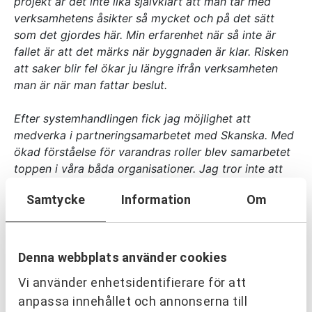
projekt är det inte lika självklart att man tar med
verksamhetens åsikter så mycket och på det sätt
som det gjordes här. Min erfarenhet när så inte är
fallet är att det märks när byggnaden är klar. Risken
att saker blir fel ökar ju längre ifrån verksamheten
man är när man fattar beslut.
Efter systemhandlingen fick jag möjlighet att
medverka i partneringsamarbetet med Skanska. Med
ökad förståelse för varandras roller blev samarbetet
toppen i våra båda organisationer. Jag tror inte att
det hade gått så smidigt att göra de förändringar
Samtycke
Information
Om
som vi gjorde under tiden utan partnering. Det känns
jättebra att ha varit del av denna process och jag gör
det gärna igen.”
Denna webbplats använder cookies
Ann Kronander
, Pyramiden Arkitekter, projekt Hus
Vi använder enhetsidentifierare för att
17 & Hus 25 – Sjukhuset i Lidköping.
anpassa innehållet och annonserna till