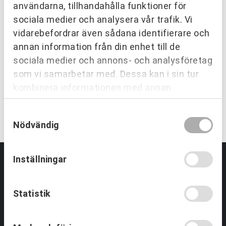
användarna, tillhandahålla funktioner för
sociala medier och analysera vår trafik. Vi
vidarebefordrar även sådana identifierare och
EN TRYGG SAMARBETSPARTNER
annan information från din enhet till de
Vi utvecklar människor och
sociala medier och annons- och analysföretag
organisationer över hela Sverige.
som vi samarbetar med. Dessa kan i sin tur
kombinera informationen med annan
information som du har tillhandahållit eller
KONTAKTA OSS
Samtyckesval
som de har samlat in när du har använt deras
Nödvändig
tjänster.
Inställningar
Partnering & Samverkan
Statistik
Utbildningar Partnering
Tjänster inom Partnering