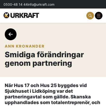
0500-48 14 44
info@urkraft.com
Partnering & Samverkan
Team & Ledarskap
ANN KRONANDER
Smidiga förändringar
Event & Aktiviteter
genom partnering
Profil & Kommunikation
Aktuellt
När Hus 17 och Hus 25 byggdes vid
Kontakta oss
Sjukhuset i Lidköping var det
partneringavtal som gällde. Skanska
Om oss
upphandlades som totalentreprenör, och