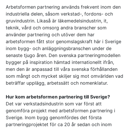
Referenser
Arbetsformen partnering används frekvent inom den
industriella delen, såsom verkstad-, fordons- och
gruvindustrin. Likaså är läkemedelsindustrin, it,
AKTUELLT
teknik, vård och omsorg andra branscher som
—
Inre hamnen etapp 2 – tillsammans bygger
använder partnering och utöver dem har
—
vi framtidens Norrköping
Erfarenhetsåterföring skapar mervärde i
arbetsformen fått stor genomslagskraft här i Sverige
—
strategisk partnering
Vem leder processerna när projekten blir
inom bygg- och anläggningsbranschen under de
senaste tjugo åren. Den svenska partneringmodellen
—
allt mer komplexa?
Partnering i praktiken – Växjös nya simhall
bygger på inspiration hämtad internationellt ifrån,
går in i produktion
men den är anpassad till våra svenska förhållanden
KONTAKT
som mångt och mycket skiljer sig mot omvärlden vad
Drottninggatan 6
beträffar upplägg, arbetssätt och nomenklatur.
541 31 Skövde
0500-48 14 44
Hur kom arbetsformen partnering till Sverige?
info@urkraft.com
Det var verkstadsindustrin som var först att
genomföra projekt med arbetsformen partnering i
Sverige. Inom bygg genomfördes det första
partneringprojektet för ca 20 år sedan och inom