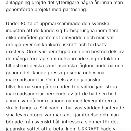
anläggning dröjde det ytterligare några år innan man
genomförde projekt med partnering.
Under 80 talet uppmärksammade den svenska
industrin att de kände sig förbisprungna inom flera
olika områden gentemot omvärlden och man var
oroliga över sin konkurrenskraft och fortsatta
existens. Oron var berättigad och den bestod dels av
de många företag som outsourcade sin produktion
till östeuropeiska samt asiatiska låglöneländerna och
genom det kunde pressa priserna och vinna
marknadsandelar. Och dels av de japanska
tillverkarna som på den tiden tog välförtjänt stora
marknadsandelar beroende av att de hade en helt
annan syn på hur relationerna med leverantörerna
skulle fungera. Skillnaden i hur västvärlden hanterade
sina leverantörer var markant i jämförelse och man
började från svenskt håll intressera sig mer för det
japanska sättet att arbeta. Inom URKRAFT hade vi