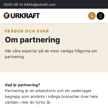
0500-48 14 44
info@urkraft.com
FRÅGOR OCH SVAR
Partnering & Samverkan
Om partnering
Team & Ledarskap
Här våra experter på de mest vanliga frågorna om
Event & Aktiviteter
partnering
Profil & Kommunikation
Aktuellt
Vad är partnering?
Kontakta oss
Partnering är en arbetsform och ett vedertaget
begrepp som använts i många branscher över hela
Om oss
världen i mer än fyrtio år.