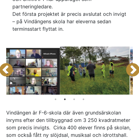
partneringledare.
Referenser
Det första projektet är precis avslutat och invigt
– på Vindängens skola har eleverna sedan
AKTUELLT
terminsstart flyttat in.
—
Inre hamnen etapp 2 – tillsammans bygger
—
vi framtidens Norrköping
Erfarenhetsåterföring skapar mervärde i
—
strategisk partnering
Vem leder processerna när projekten blir
—
allt mer komplexa?
Partnering i praktiken – Växjös nya simhall
går in i produktion
KONTAKT
Drottninggatan 6
541 31 Skövde
0500-48 14 44
info@urkraft.com
Vindängen är F-6-skola där även grundsärskolan
inryms efter den tillbyggnad om 3 250 kvadratmeter
som precis invigts. Cirka 400 elever finns på skolan,
som också fått ny slöjdsal, musiksal och idrottshall.