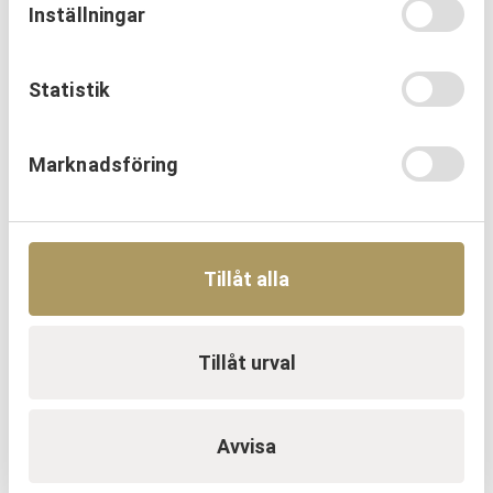
Inställningar
Statistik
OM URKRAFT
Marknadsföring
Erfarenhetsåterföring skapar
mervärde i strategisk partnering
Läs mer
Tillåt alla
Tillåt urval
Avvisa