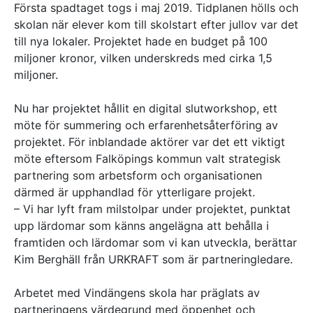
Första spadtaget togs i maj 2019. Tidplanen hölls och
skolan när elever kom till skolstart efter jullov var det
till nya lokaler. Projektet hade en budget på 100
miljoner kronor, vilken underskreds med cirka 1,5
miljoner.
Nu har projektet hållit en digital slutworkshop, ett
möte för summering och erfarenhetsåterföring av
projektet. För inblandade aktörer var det ett viktigt
möte eftersom Falköpings kommun valt strategisk
partnering som arbetsform och organisationen
därmed är upphandlad för ytterligare projekt.
– Vi har lyft fram milstolpar under projektet, punktat
upp lärdomar som känns angelägna att behålla i
framtiden och lärdomar som vi kan utveckla, berättar
Kim Berghäll från URKRAFT som är partneringledare.
Arbetet med Vindängens skola har präglats av
partneringens värdegrund med öppenhet och