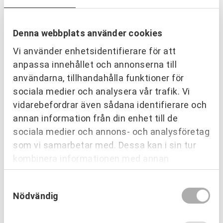
Denna webbplats använder cookies
Vi använder enhetsidentifierare för att
anpassa innehållet och annonserna till
användarna, tillhandahålla funktioner för
sociala medier och analysera vår trafik. Vi
vidarebefordrar även sådana identifierare och
PARTNERING & SAMVERKAN
annan information från din enhet till de
Inre hamnen etapp 2 – tillsammans
sociala medier och annons- och analysföretag
bygger vi framtidens Norrköping
som vi samarbetar med. Dessa kan i sin tur
Läs mer
kombinera informationen med annan
information som du har tillhandahållit eller
Samtyckesval
som de har samlat in när du har använt deras
Nödvändig
tjänster.