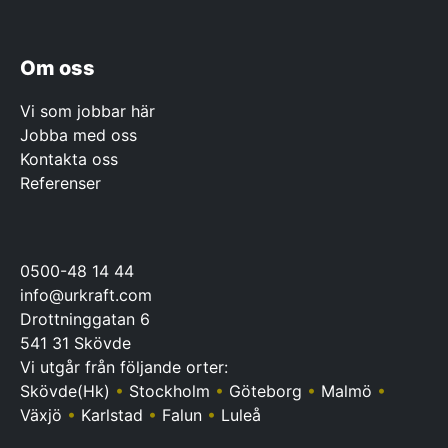
Om oss
Vi som jobbar här
Jobba med oss
Kontakta oss
Referenser
0500-48 14 44
info@urkraft.com
Drottninggatan 6
541 31 Skövde
Vi utgår från följande orter:
Skövde(Hk)
•
Stockholm
•
Göteborg
•
Malmö
•
Växjö
•
Karlstad
•
Falun
•
Luleå