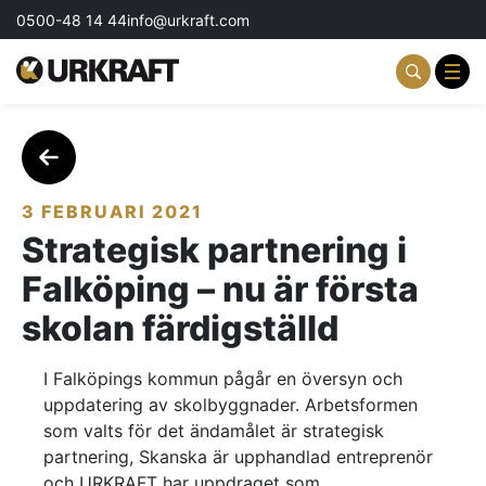
0500-48 14 44
info@urkraft.com
Partnering & Samverkan
Team & Ledarskap
3 FEBRUARI 2021
Strategisk partnering i
Event & Aktiviteter
Falköping – nu är första
Profil & Kommunikation
skolan färdigställd
Aktuellt
I Falköpings kommun pågår en översyn och
uppdatering av skolbyggnader. Arbetsformen
Kontakta oss
som valts för det ändamålet är strategisk
partnering, Skanska är upphandlad entreprenör
Om oss
och URKRAFT har uppdraget som