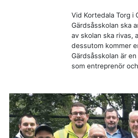
Frågor och svar
Vid Kortedala Torg i 
Referenser
Gärdsåsskolan ska an
av skolan ska rivas, 
Våra kunder
dessutom kommer en 
Gärdsåsskolan är en
Om oss
som entreprenör och