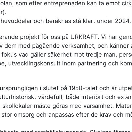
olan, som efter entreprenaden kan ta emot cirka
r).
re huvuddelar och beräknas stå klart under 2024.
ulerande projekt för oss på URKRAFT. Vi har gen
 av dem med pågående verksamhet, och känner a
t fokus vad gäller säkerhet mot tredje man, pers
rpe, utvecklingskonsult inom partnering och ko
ursprungligen i slutet på 1950-talet och är ut
rhistoriskt värdefull, både interiört och exteri
 skollokaler måste göras med varsamhet. Materi
stor omsorg och anpassas efter de krav och möjl