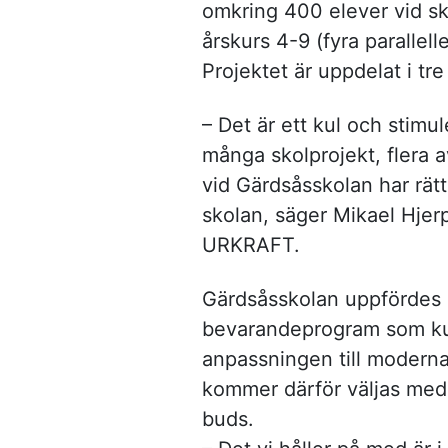
omkring 400 elever vid sk
årskurs 4-9 (fyra parallelle
Projektet är uppdelat i t
– Det är ett kul och stim
många skolprojekt, flera
vid Gärdsåsskolan har rät
skolan, säger Mikael Hje
URKRAFT.
Gärdsåsskolan uppfördes 
bevarandeprogram som kultu
anpassningen till moderna
kommer därför väljas med 
buds.