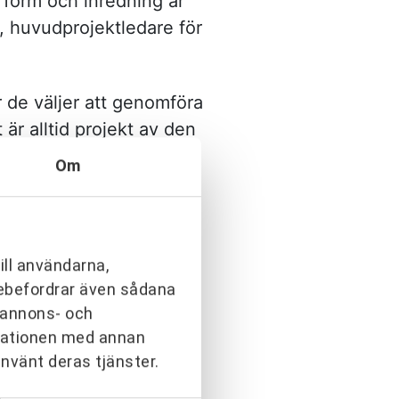
 form och inredning är
, huvudprojektledare för
r de väljer att genomföra
är alltid projekt av den
 pågående verksamhet, är
Om
s Stad känner trygghet i
kolprojekt, säger Mikael
ill användarna,
 särskilda krav på
arebefordrar även sådana
h annons- och
ela Ilic,
rmationen med annan
använt deras tjänster.
från början i