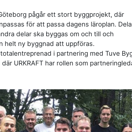
—
strategisk par
Vem leder proc
Göteborg pågår ett stort byggprojekt, där
—
komplexa?
Partnering i pr
passas för att passa dagens läroplan. Dela
i produktion
KONTAKT
andra delar ska byggas om och till och
helt ny byggnad att uppföras.
Drottninggatan 6
 totalentreprenad i partnering med Tuve By
541 31 Skövde
 där URKRAFT har rollen som partneringled