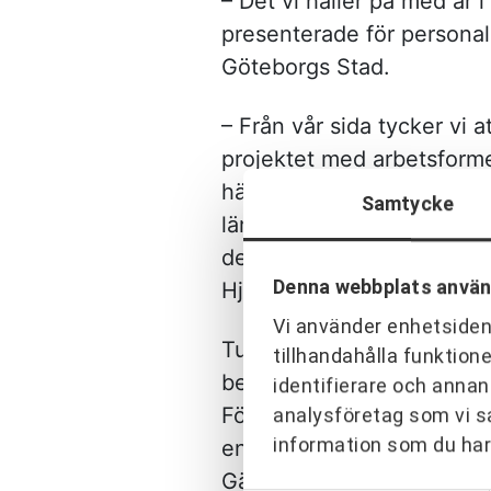
– Det vi håller på med är
presenterade för personal
Göteborgs Stad.
– Från vår sida tycker vi 
projektet med arbetsforme
här omfattningen och där 
Samtycke
lämpliga att genomföra i 
den här arbetsformen, för
Denna webbplats använ
Hjerpe på URKRAFT.
Vi använder enhetsident
Tuve Bygg AB, som sedan t
tillhandahålla funktion
bevarande, är upphandlad
identifierare och annan
För att få en bild av entre
analysföretag som vi s
information som du har 
entreprenadingenjör hos T
Gärdsåsskolan. Här är he