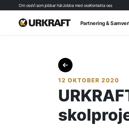
Om oss
Vi som jobbar här
Jobba med oss
Kontakta oss
Partnering & Samve
12 OKTOBER 2020
URKRAFT 
Startsida
skolproj
Aktuellt