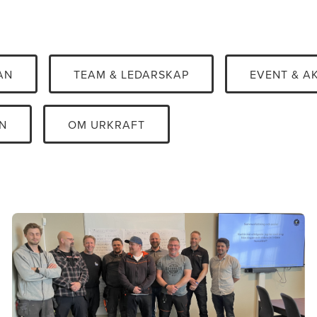
AN
TEAM & LEDARSKAP
EVENT & A
N
OM URKRAFT