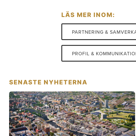
LÄS MER INOM:
PARTNERING & SAMVERK
PROFIL & KOMMUNIKATIO
SENASTE NYHETERNA