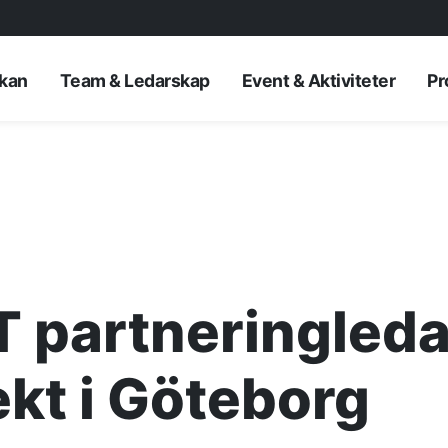
rkan
Team & Ledarskap
Event & Aktiviteter
Pr
partneringledar
AKTUELLT
ekt i Göteborg
—
Inre hamnen et
—
framtidens No
Erfarenhetsåte