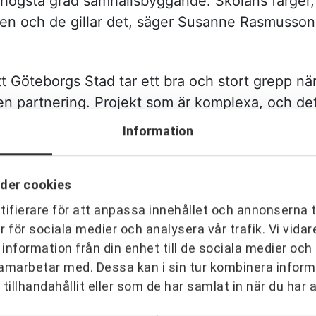
 i högsta grad samhällsbyggande. Skolans färger,
en och de gillar det, säger Susanne Rasmusson
att Göteborgs Stad tar ett bra och stort grepp nä
n partnering. Projekt som är komplexa, och det 
det behöver visas stor hänsyn till bland annat
Information
partnering. Dessutom är vår känsla att Göteborg
 nu använder de sig av partnering i mer än 30 s
der cookies
ifierare för att anpassa innehållet och annonserna t
idigare har erfarenhet av skolrenoveringar med
er för sociala medier och analysera vår trafik. Vi vid
 som totalentreprenör.
 information från din enhet till de sociala medier oc
prenörens tankar om ett långt projekt bad vi Danij
amarbetar med. Dessa kan i sin tur kombinera info
tillhandahållit eller som de har samlat in när du har 
uve Bygg, berätta om upplevelsen att vara med 
nnes tankegångar om den period som varit: