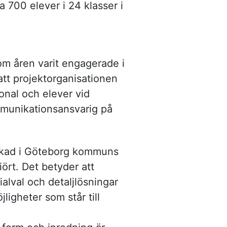
 700 elever i 24 klasser i
om åren varit engagerade i
tt projektorganisationen
onal och elever vid
mmunikationsansvarig på
pekad i Göteborg kommuns
ört. Det betyder att
alval och detaljlösningar
igheter som står till