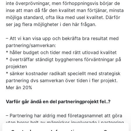
inte överprövningar, men förhoppningsvis börjar de
inse att man då får den kvalitet man förtjänar, minsta
möjliga standard, ofta lika med usel kvalitet. Därför
ser jag flera möjligheter i den här frågan.
– Att vi kan visa upp och bekräfta bra resultat med
partnering/samverkan:
* håller budget och tider med rätt utlovad kvalitet
* överträffar ständigt byggherrens förväntningar på
projekten
* sänker kostnader radikalt speciellt med strategisk
partnering dvs samverkan över tiden i fler projekt.
Mer än 20%
Varför går ändå en del partneringprojekt fel..?
– Partnering har aldrig med företagsnamnet att göra
utan beror helt av människor involverade i partnering
teamet och deltagande företag. Det vill säga att när