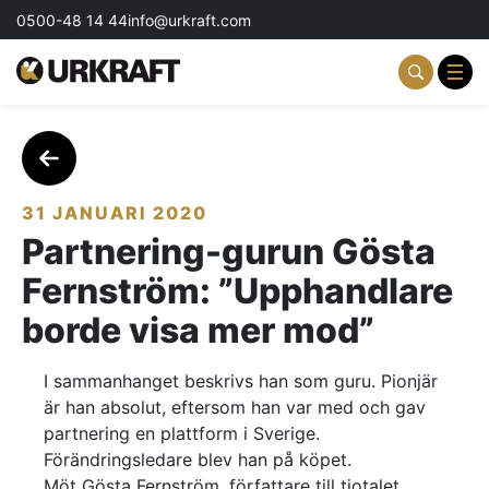
0500-48 14 44
info@urkraft.com
Partnering & Samverkan
Team & Ledarskap
31 JANUARI 2020
Partnering-gurun Gösta
Event & Aktiviteter
Fernström: ”Upphandlare
Profil & Kommunikation
borde visa mer mod”
Aktuellt
I sammanhanget beskrivs han som guru. Pionjär
är han absolut, eftersom han var med och gav
Kontakta oss
partnering en plattform i Sverige.
Förändringsledare blev han på köpet.
Om oss
Möt Gösta Fernström, författare till tiotalet