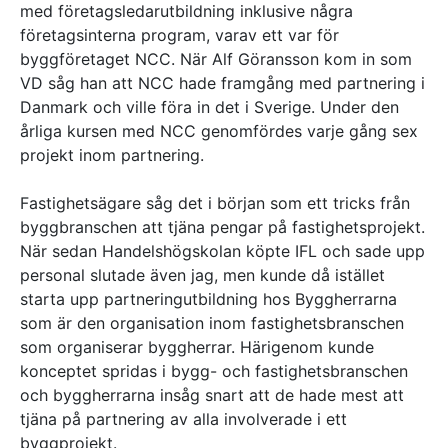
med företagsledarutbildning inklusive några
företagsinterna program, varav ett var för
byggföretaget NCC. När Alf Göransson kom in som
VD såg han att NCC hade framgång med partnering i
Danmark och ville föra in det i Sverige. Under den
årliga kursen med NCC genomfördes varje gång sex
projekt inom partnering.
Fastighetsägare såg det i början som ett tricks från
byggbranschen att tjäna pengar på fastighetsprojekt.
När sedan Handelshögskolan köpte IFL och sade upp
personal slutade även jag, men kunde då istället
starta upp partneringutbildning hos Byggherrarna
som är den organisation inom fastighetsbranschen
som organiserar byggherrar. Härigenom kunde
konceptet spridas i bygg- och fastighetsbranschen
och byggherrarna insåg snart att de hade mest att
tjäna på partnering av alla involverade i ett
byggprojekt.