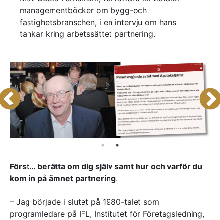
managementböcker om bygg-och
Referenser
fastighetsbranschen, i en intervju om hans
tankar kring arbetssättet partnering.
AKTUELLT
—
Inre hamnen etapp 2 – tillsammans bygger
—
vi framtidens Norrköping
Erfarenhetsåterföring skapar mervärde i
—
strategisk partnering
Vem leder processerna när projekten blir
—
allt mer komplexa?
Partnering i praktiken – Växjös nya simhall
går in i produktion
KONTAKT
Drottninggatan 6
541 31 Skövde
0500-48 14 44
Först… berätta om dig själv samt hur och varför du
info@urkraft.com
kom in på ämnet partnering
.
– Jag började i slutet på 1980-talet som
programledare på IFL, Institutet för Företagsledning,