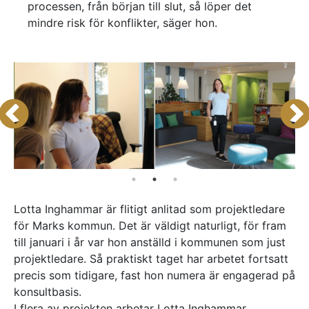
processen, från början till slut, så löper det
Referenser
mindre risk för konflikter, säger hon.
AKTUELLT
—
Inre hamnen etapp 2 – tillsammans bygger
—
vi framtidens Norrköping
Erfarenhetsåterföring skapar mervärde i
—
strategisk partnering
Vem leder processerna när projekten blir
—
allt mer komplexa?
Partnering i praktiken – Växjös nya simhall
går in i produktion
KONTAKT
Drottninggatan 6
541 31 Skövde
Lotta Inghammar är flitigt anlitad som projektledare
0500-48 14 44
för Marks kommun. Det är väldigt naturligt, för fram
info@urkraft.com
till januari i år var hon anställd i kommunen som just
projektledare. Så praktiskt taget har arbetet fortsatt
precis som tidigare, fast hon numera är engagerad på
konsultbasis.
I flera av projekten arbetar Lotta Inghammar