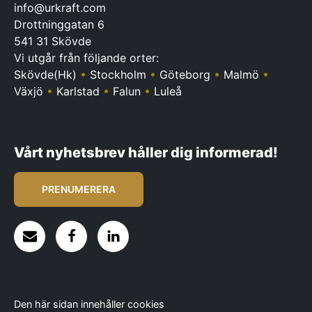
info@urkraft.com
Drottninggatan 6
541 31 Skövde
Vi utgår från följande orter:
Skövde(Hk)
•
Stockholm
•
Göteborg
•
Malmö
•
Växjö
•
Karlstad
•
Falun
•
Luleå
Vårt nyhetsbrev håller dig informerad!
PRENUMERERA
Den här sidan innehåller cookies