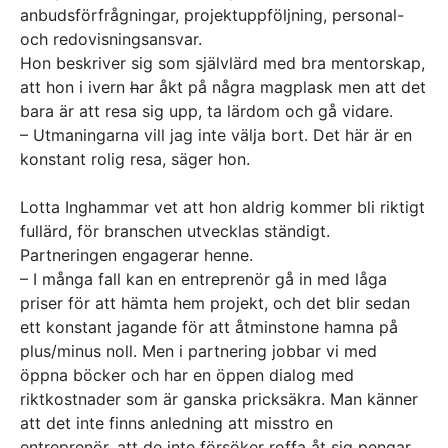
anbudsförfrågningar, projektuppföljning, personal-
och redovisningsansvar.
Hon beskriver sig som självlärd med bra mentorskap,
att hon i ivern
h
ar åkt på några magplask men att det
bara är att resa sig upp, ta lärdom och gå vidare.
– Utmaningarna vill jag inte välja bort. Det här är en
konstant rolig resa, säger hon.
Lotta Inghammar vet att hon aldrig kommer bli riktigt
fullärd, för branschen utvecklas ständigt.
Partneringen engagerar henne.
– I många fall kan en entreprenör gå in med låga
priser för att hämta hem projekt, och det blir sedan
ett konstant jagande för att åtminstone hamna på
plus/minus noll. Men i partnering jobbar vi med
öppna böcker och har en öppen dialog med
riktkostnader som är ganska pricksäkra. Man känner
att det inte finns anledning att misstro en
entreprenör, att de inte försöker roffa åt sig pengar.