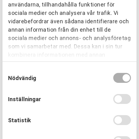
användarna, tillhandahålla funktioner för
EVENT & AKTIVITETER
PROFIL & KOMMUNIKATION
sociala medier och analysera vår trafik. Vi
vidarebefordrar även sådana identifierare och
OM URKRAFT
annan information från din enhet till de
sociala medier och annons- och analysföretag
som vi samarbetar med. Dessa kan i sin tur
SENASTE NYHETERNA
kombinera informationen med annan
information som du har tillhandahållit eller
Samtyckesval
som de har samlat in när du har använt deras
Nödvändig
tjänster.
Inställningar
Statistik
PARTNERING & SAMVERKAN
Inre hamnen etapp 2 – tillsammans
bygger vi framtidens Norrköping