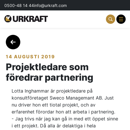
0500-48 14 44
info@urkraft.com
Partnering & Samverkan
Team & Ledarskap
14 AUGUSTI 2019
Projektledare som
Event & Aktiviteter
föredrar partnering
Profil & Kommunikation
Lotta Inghammar är projektledare på
Aktuellt
konsultföretaget Sweco Managemant AB. Just
nu driver hon ett tiotal projekt, och av
Kontakta oss
erfarenhet förordar hon att arbeta i partnering.
- Jag trivs när jag kan gå in med ett öppet sinne
Om oss
i ett projekt. Då alla är delaktiga i hela