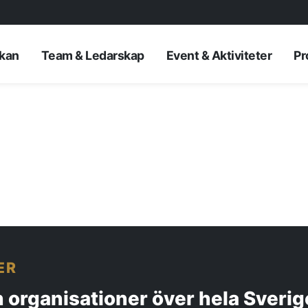
rkan
Team & Ledarskap
Event & Aktiviteter
Pr
AKTUELLT
ER
—
Inre hamnen et
 organisationer över hela Sverig
—
framtidens No
Erfarenhetsåte