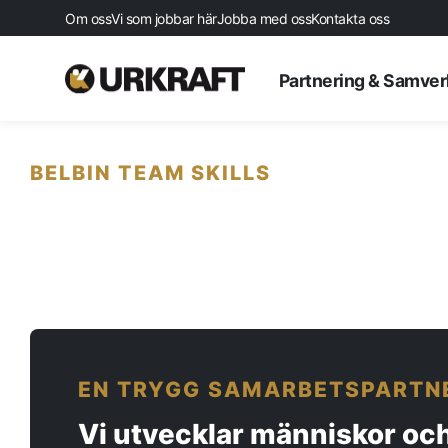
Om oss
Vi som jobbar här
Jobba med oss
Kontakta oss
Partnering & Samve
BELBIN TEAM SKILLS
Startsida
EN TRYGG SAMARBETSPARTN
Aktuellt
Vi utvecklar människor och