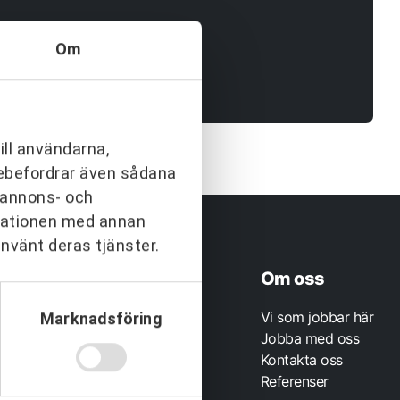
tnering
esserna när projekten blir allt mer
aktiken – Växjös nya simhall går in
Om
0500-48 14 44
ill användarna,
info@urkraft.com
arebefordrar även sådana
h annons- och
rmationen med annan
använt deras tjänster.
rofil & Kommunikation
Om oss
m
Vi som jobbar här
Marknadsföring
jänster
Jobba med oss
rofilprodukter
Kontakta oss
eferenser
Referenser