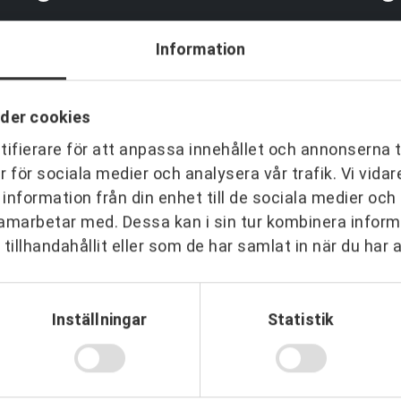
—
strategisk par
Vem leder proc
—
komplexa?
Partnering i pr
Information
i produktion
KONTAKT
der cookies
Drottninggatan 6
ifierare för att anpassa innehållet och annonserna t
541 31 Skövde
er för sociala medier och analysera vår trafik. Vi vid
 information från din enhet till de sociala medier oc
amarbetar med. Dessa kan i sin tur kombinera info
tillhandahållit eller som de har samlat in när du har 
darskap
Event & Aktiviteter
P
Ledarskap
Aktiviteter
O
Inställningar
Statistik
 & Ledarskap
Event
T
edarskap
Föreläsningar
P
Referenser
R