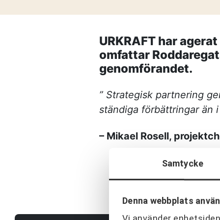
Frågor och svar
Referenser
URKRAFT har agerat 
omfattar Roddaregata
Våra kunder
genomförandet.
Om oss
” Strategisk partnering g
ständiga förbättringar än i
– Mikael Rosell, projektc
Samtycke
Denna webbplats använ
Vi använder enhetsident