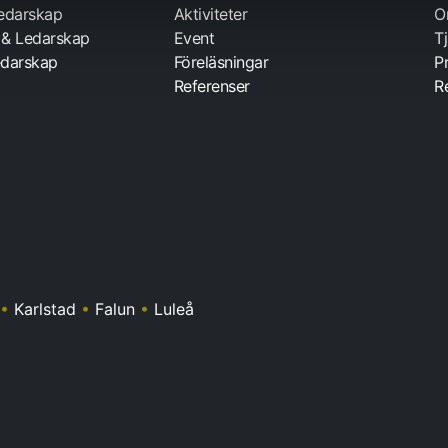
Ledarskap
Aktiviteter
O
 & Ledarskap
Event
T
darskap
Föreläsningar
P
Referenser
R
•
Karlstad
•
Falun
•
Luleå