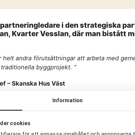
—
strategisk par
Vem leder proc
—
komplexa?
Partnering i pr
partneringledare i den strategiska pa
i produktion
n, Kvarter Vesslan, där man bistått m
KONTAKT
Drottninggatan 6
541 31 Skövde
er helt andra förutsättningar att arbeta med ge
 traditionella byggprojekt. ”
hef – Skanska Hus Väst
Information
der cookies
ifierare för att anpassa innehållet och annonserna t