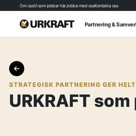
Om oss
Vi som jobbar här
Jobba med oss
Kontakta oss
Partnering & Samve
STRATEGISK PARTNERING GER HELT
URKRAFT som p
Startsida
Aktuellt