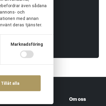
arebefordrar även sådana
h annons- och
rmationen med annan
e.
använt deras tjänster.
Marknadsföring
Tillåt alla
rofil & Kommunikation
Om oss