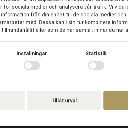
er för sociala medier och analysera vår trafik. Vi vid
ER
 information från din enhet till de sociala medier oc
amarbetar med. Dessa kan i sin tur kombinera info
 organisationer över hela Sverig
tillhandahållit eller som de har samlat in när du har 
Inställningar
Statistik
Tillåt urval
darskap
Event & Aktiviteter
P