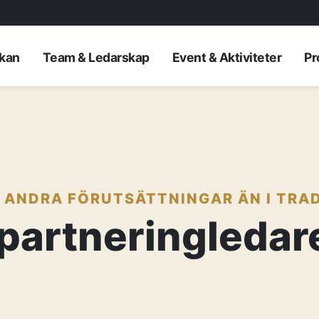
rkan
Team & Ledarskap
Event & Aktiviteter
Pr
 ANDRA FÖRUTSÄTTNINGAR ÄN I TRAD
artneringledar
AKTUELLT
—
Inre hamnen et
—
framtidens No
Erfarenhetsåte