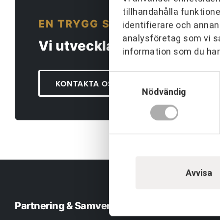
tillhandahålla funktion
EN TRYGG SAMARBETSPARTN
identifierare och annan
analysföretag som vi s
Vi utvecklar människor och
information som du har 
Samtyckesval
KONTAKTA OSS
Nödvändig
Avvisa
Partnering & Samverkan
Team & Le