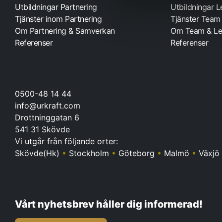
Utbildningar Partnering
Utbildningar 
Tjänster inom Partnering
Tjänster Team
Om Partnering & Samverkan
Om Team & Le
Referenser
Referenser
0500-48 14 44
info@urkraft.com
Drottninggatan 6
541 31 Skövde
Vi utgår från följande orter:
Skövde(Hk)
•
Stockholm
•
Göteborg
•
Malmö
•
Växjö
Vårt nyhetsbrev håller dig informerad!