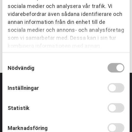
sociala medier och analysera vår trafik. Vi
vidarebefordrar även sådana identifierare och
EN TRYGG SAMARBETSPARTNER
annan information från din enhet till de
Vi utvecklar människor och
sociala medier och annons- och analysföretag
organisationer över hela Sverige.
som vi samarbetar med. Dessa kan i sin tur
kombinera informationen med annan
KONTAKTA OSS
information som du har tillhandahållit eller
Samtyckesval
som de har samlat in när du har använt deras
Nödvändig
tjänster.
Inställningar
Partnering & Samverkan
Statistik
Utbildningar Partnering
Tjänster inom Partnering
Om Partnering & Samverkan
Marknadsföring
Referenser