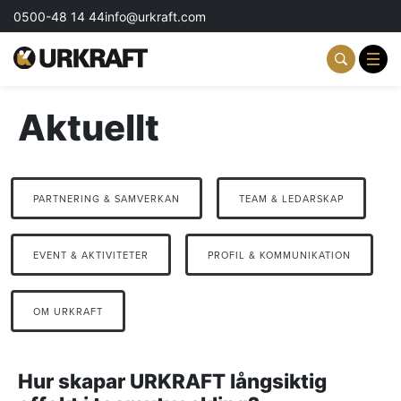
0500-48 14 44
info@urkraft.com
Aktuellt
Partnering & Samverkan
Team & Ledarskap
PARTNERING & SAMVERKAN
TEAM & LEDARSKAP
Event & Aktiviteter
Profil & Kommunikation
EVENT & AKTIVITETER
PROFIL & KOMMUNIKATION
Aktuellt
OM URKRAFT
Kontakta oss
Hur skapar URKRAFT långsiktig
Om oss