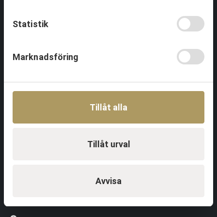
Statistik
Event & Aktiviteter
Aktiviteter
Marknadsföring
Event
Föreläsningar
Referenser
Tillåt alla
Profil & Kommunikation
Tillåt urval
Om
Tjänster
Profilprodukter
Avvisa
Referenser