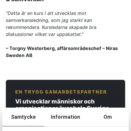
Referenser
”Detta är en kurs i att utvecklas mot
samverkansledning, som jag starkt kan
AKTUELLT
rekommendera. Kursledarna skapade bra
—
Inre hamnen etapp 2 – tillsammans bygger
diskussioner vilket var uppskattat.”
—
vi framtidens Norrköping
Erfarenhetsåterföring skapar mervärde i
– Torgny Westerberg, affärsområdeschef – Niras
—
strategisk partnering
Vem leder processerna när projekten blir
Sweden AB
—
allt mer komplexa?
Partnering i praktiken – Växjös nya simhall
går in i produktion
KONTAKT
Drottninggatan 6
541 31 Skövde
EN TRYGG SAMARBETSPARTNER
0500-48 14 44
Vi utvecklar människor och
info@urkraft.com
organisationer över hela Sverige.
Samtycke
Information
Om
KONTAKTA OSS