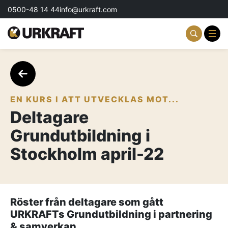
0500-48 14 44
info@urkraft.com
Partnering & Samverkan
Team & Ledarskap
EN KURS I ATT UTVECKLAS MOT...
Deltagare
Event & Aktiviteter
Grundutbildning i
Profil & Kommunikation
Stockholm april-22
Aktuellt
Kontakta oss
Röster från deltagare som gått
URKRAFTs Grundutbildning i partnering
Om oss
& samverkan