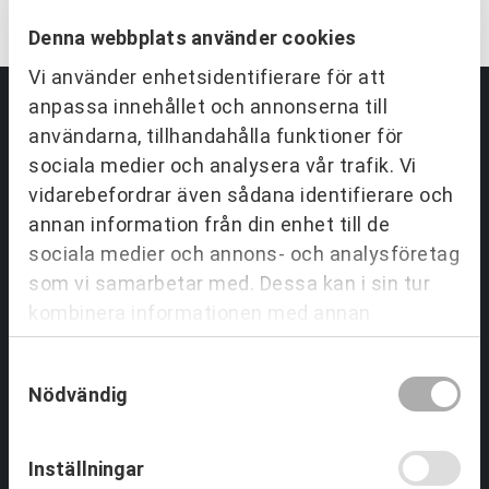
Denna webbplats använder cookies
Vi använder enhetsidentifierare för att
anpassa innehållet och annonserna till
användarna, tillhandahålla funktioner för
Partnering & Samverkan
sociala medier och analysera vår trafik. Vi
vidarebefordrar även sådana identifierare och
Utbildningar Partnering
annan information från din enhet till de
Tjänster inom Partnering
Om Partnering & Samverkan
sociala medier och annons- och analysföretag
Referenser
som vi samarbetar med. Dessa kan i sin tur
kombinera informationen med annan
information som du har tillhandahållit eller
Team & Ledarskap
Samtyckesval
som de har samlat in när du har använt deras
Nödvändig
tjänster.
Utbildningar Ledarskap
Tjänster Team & Ledarskap
Om Team & Ledarskap
Inställningar
Referenser