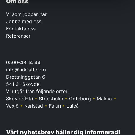
Om oss
Vi som jobbar här
Jobba med oss
Kontakta oss
Referenser
0500-48 14 44
info@urkraft.com
Drottninggatan 6
541 31 Skövde
Vi utgår från följande orter:
Skövde(Hk)
•
Stockholm
•
Göteborg
•
Malmö
•
Växjö
•
Karlstad
•
Falun
•
Luleå
Vårt nyhetsbrev håller dig informerad!