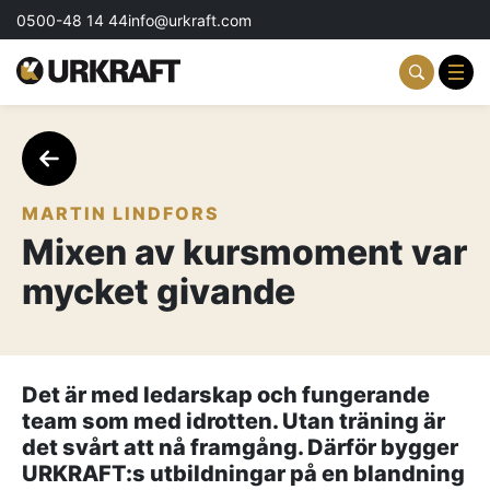
0500-48 14 44
info@urkraft.com
Partnering & Samverkan
Team & Ledarskap
MARTIN LINDFORS
Mixen av kursmoment var
Event & Aktiviteter
mycket givande
Profil & Kommunikation
Aktuellt
Det är med ledarskap och fungerande
Kontakta oss
team som med idrotten. Utan träning är
det svårt att nå framgång. Därför bygger
Om oss
URKRAFT:s utbildningar på en blandning