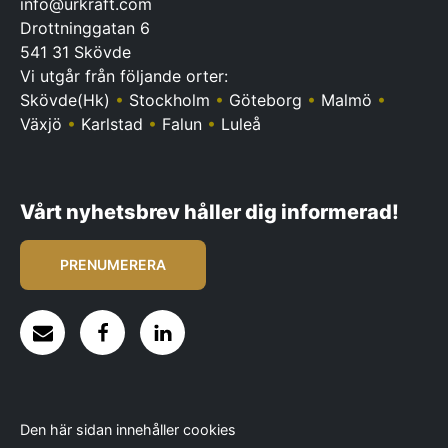
info@urkraft.com
Drottninggatan 6
541 31 Skövde
Vi utgår från följande orter:
Skövde(Hk)
•
Stockholm
•
Göteborg
•
Malmö
•
Växjö
•
Karlstad
•
Falun
•
Luleå
Vårt nyhetsbrev håller dig informerad!
PRENUMERERA
Den här sidan innehåller cookies