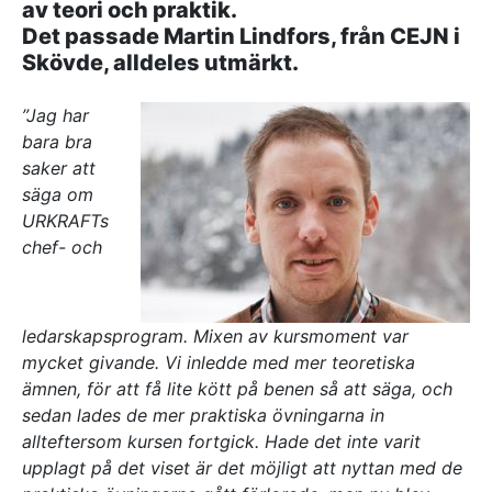
av teori och praktik.
Referenser
Det passade Martin Lindfors, från CEJN i
Skövde, alldeles utmärkt.
AKTUELLT
”Jag har
—
Inre hamnen etapp 2 – tillsammans bygger
bara bra
—
vi framtidens Norrköping
Erfarenhetsåterföring skapar mervärde i
saker att
—
strategisk partnering
Vem leder processerna när projekten blir
säga om
—
allt mer komplexa?
Partnering i praktiken – Växjös nya simhall
URKRAFTs
går in i produktion
chef- och
KONTAKT
Drottninggatan 6
541 31 Skövde
ledarskapsprogram. Mixen av kursmoment var
0500-48 14 44
mycket givande. Vi inledde med mer teoretiska
info@urkraft.com
ämnen, för att få lite kött på benen så att säga, och
sedan lades de mer praktiska övningarna in
allteftersom kursen fortgick. Hade det inte varit
upplagt på det viset är det möjligt att nyttan med de