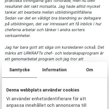
praktiska övningarna gått förlorade, men nu blev
resultatet det rakt motsatta. Jag hade alltid mycket
tankar att bearbeta mellan utbildningstillfällena
Sedan var det en väldigt bra blandning av deltagare
på utbildningen, det var intressant att få inblick i hur
cheferna arbetar och tänker i andra sorters
verksamheter.
Jag har bara gott att säga om kursledaren också. Det
märks att URKRAFTs chef- och ledarskapsprogram är
ett genomarbetat program och jag tror att
kursledaren lyckades nå fram till alla deltagare och
Samtycke
Information
Om
hjälpa dem med deras personliga ledarskap. Jag
tyckte verkligen att det var tråkigt när programmet
var avslutat. Jag kan varmt rekommendera det till
alla chefer och ledare.”
Denna webbplats använder cookies
Vi använder enhetsidentifierare för att
Martin Lindfors, CEJN
anpassa innehållet och annonserna till