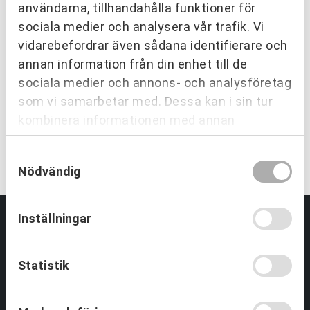
användarna, tillhandahålla funktioner för
sociala medier och analysera vår trafik. Vi
vidarebefordrar även sådana identifierare och
EN TRYGG SAMARBETSPARTNER
annan information från din enhet till de
Vi utvecklar människor och
sociala medier och annons- och analysföretag
organisationer över hela Sverige.
som vi samarbetar med. Dessa kan i sin tur
kombinera informationen med annan
information som du har tillhandahållit eller
KONTAKTA OSS
Samtyckesval
som de har samlat in när du har använt deras
Nödvändig
tjänster.
Inställningar
Partnering & Samverkan
Statistik
Utbildningar Partnering
Tjänster inom Partnering