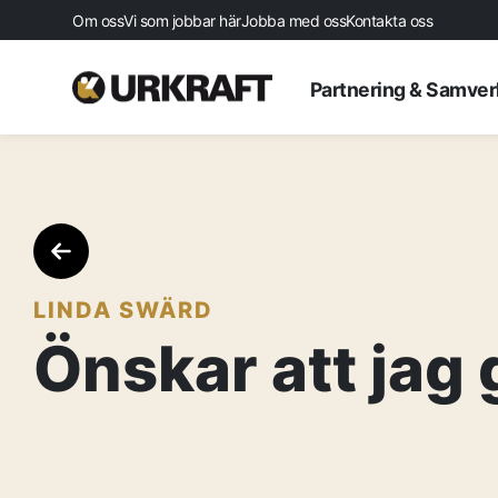
Om oss
Vi som jobbar här
Jobba med oss
Kontakta oss
Partnering & Samve
LINDA SWÄRD
Önskar att jag 
Startsida
Aktuellt