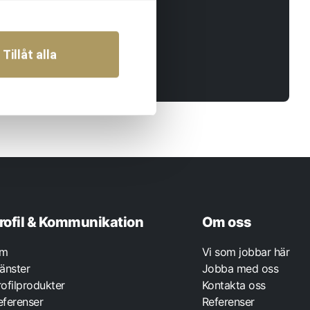
Tillåt alla
rofil & Kommunikation
Om oss
m
Vi som jobbar här
jänster
Jobba med oss
rofilprodukter
Kontakta oss
eferenser
Referenser