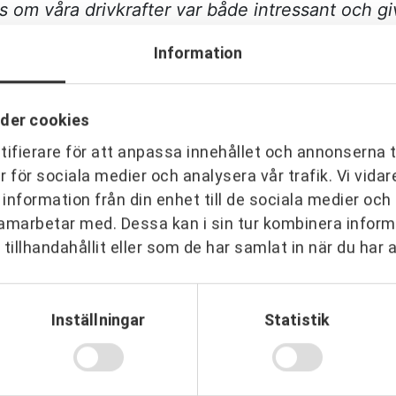
s om våra drivkrafter var både intressant och g
Information
rorik och inspirerande, den har gett mig massa ny
 som ledare och skapa en bättre arbetsmiljö. Ön
utvecklingsprogrammet på URKRAFT, rekommend
der cookies
ifierare för att anpassa innehållet och annonserna t
er för sociala medier och analysera vår trafik. Vi vid
 information från din enhet till de sociala medier oc
amarbetar med. Dessa kan i sin tur kombinera info
tillhandahållit eller som de har samlat in när du har 
Inställningar
Statistik
ER
 organisationer över hela Sverig