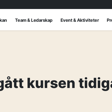
rkan
Team & Ledarskap
Event & Aktiviteter
Pr
gått kursen tidig
AKTUELLT
—
Inre hamnen et
—
framtidens No
Erfarenhetsåte