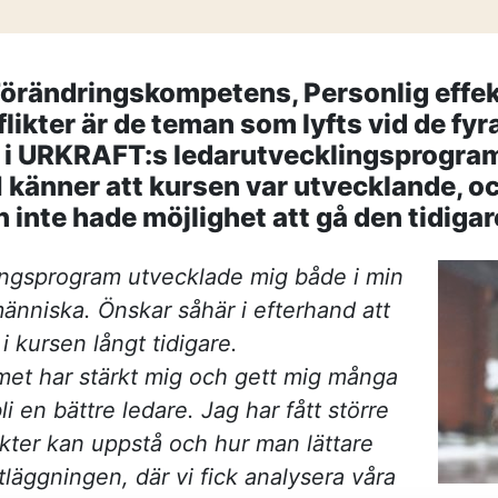
—
strategisk par
Vem leder proc
—
komplexa?
Partnering i pr
Förändringskompetens, Personlig effek
i produktion
ikter är de teman som lyfts vid de fyr
KONTAKT
na i URKRAFT:s ledarutvecklingsprogra
Drottninggatan 6
känner att kursen var utvecklande, o
541 31 Skövde
 inte hade möjlighet att gå den tidiga
ngsprogram utvecklade mig både i min
änniska. Önskar såhär i efterhand att
 i kursen långt tidigare.
et har stärkt mig och gett mig många
li en bättre ledare. Jag har fått större
likter kan uppstå och hur man lättare
läggningen, där vi fick analysera våra