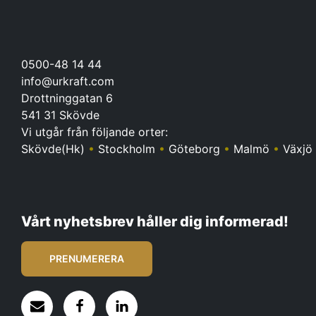
0500-48 14 44
info@urkraft.com
Drottninggatan 6
541 31 Skövde
Vi utgår från följande orter:
Skövde(Hk)
•
Stockholm
•
Göteborg
•
Malmö
•
Växjö
Vårt nyhetsbrev håller dig informerad!
PRENUMERERA