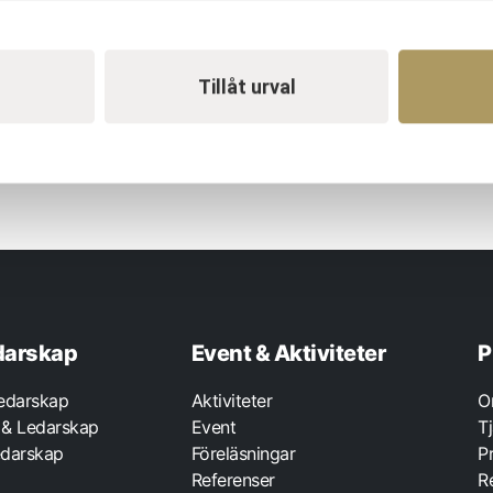
Tillåt urval
darskap
Event & Aktiviteter
P
Ledarskap
Aktiviteter
O
 & Ledarskap
Event
T
darskap
Föreläsningar
P
Referenser
R