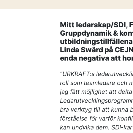
Frågor och svar
Referenser
Mitt ledarskap/SDI, 
Gruppdynamik & konfl
Våra kunder
utbildningstillfälle
Linda Swärd på CEJN 
Om oss
enda negativa att hon
”URKRAFT:s ledarutveckli
roll som teamledare och m
jag fått möjlighet att delta
Ledarutvecklingsprogramm
bra verktyg till att kunna b
förståelse för varför konf
kan undvika dem. SDI-kart