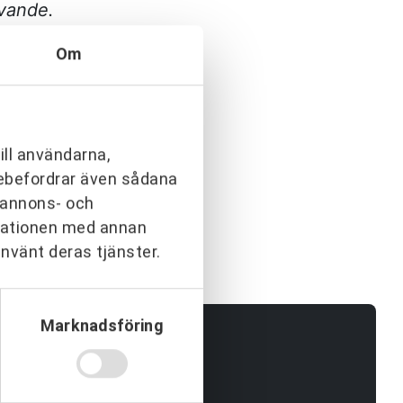
ivande.
Om
 energi till att jobba
skar att många fler får
erar det varmt.”
ill användarna,
arebefordrar även sådana
h annons- och
rmationen med annan
använt deras tjänster.
Marknadsföring
e.