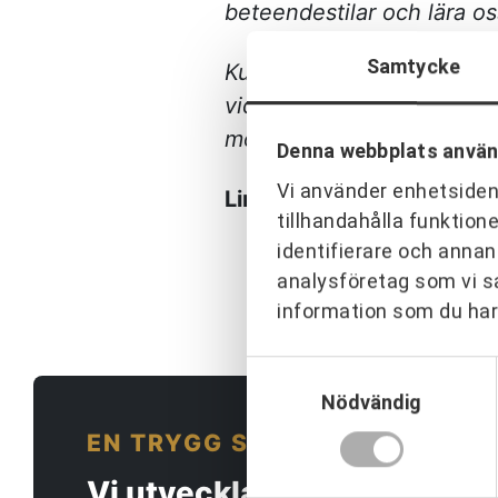
beteendestilar och lära os
Samtycke
Kursen har varit väldigt lä
vidare med min utveckling
möjligheten att gå ledar
Denna webbplats använ
Vi använder enhetsident
Linda Swärd, CEJN
tillhandahålla funktion
identifierare och annan
analysföretag som vi s
information som du har 
Samtyckesval
Nödvändig
EN TRYGG SAMARBETSPARTN
Vi utvecklar människor och