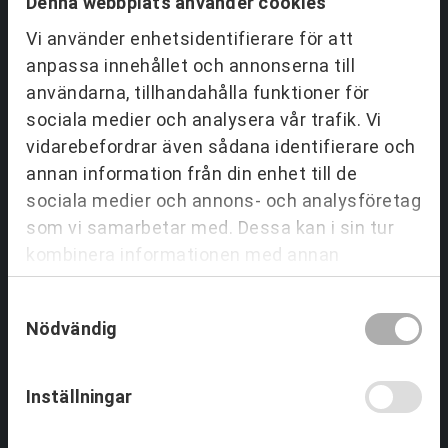
Denna webbplats använder cookies
Vi använder enhetsidentifierare för att
anpassa innehållet och annonserna till
Partnering & Samverkan
användarna, tillhandahålla funktioner för
Utbildningar Partnering
sociala medier och analysera vår trafik. Vi
Tjänster inom Partnering
vidarebefordrar även sådana identifierare och
Om Partnering & Samverkan
annan information från din enhet till de
Referenser
sociala medier och annons- och analysföretag
som vi samarbetar med. Dessa kan i sin tur
kombinera informationen med annan
Team & Ledarskap
information som du har tillhandahållit eller
Samtyckesval
som de har samlat in när du har använt deras
Utbildningar Ledarskap
Nödvändig
Tjänster Team & Ledarskap
tjänster.
Om Team & Ledarskap
Referenser
Inställningar