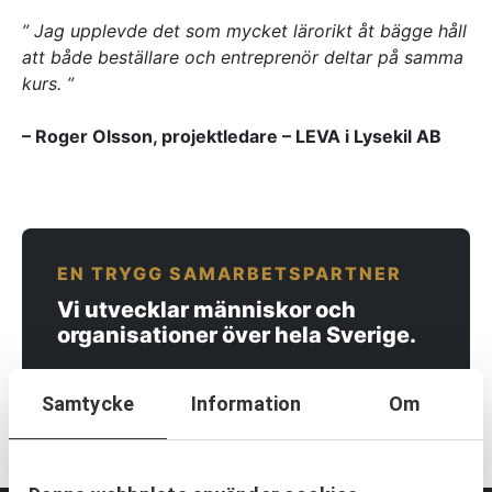
Referenser
” Jag upplevde det som mycket lärorikt åt bägge håll
att både beställare och entreprenör deltar på samma
kurs. ”
AKTUELLT
—
Inre hamnen etapp 2 – tillsammans bygger
– Roger Olsson, projektledare – LEVA i Lysekil AB
—
vi framtidens Norrköping
Erfarenhetsåterföring skapar mervärde i
—
strategisk partnering
Vem leder processerna när projekten blir
—
allt mer komplexa?
Partnering i praktiken – Växjös nya simhall
går in i produktion
KONTAKT
EN TRYGG SAMARBETSPARTNER
Drottninggatan 6
Vi utvecklar människor och
541 31 Skövde
organisationer över hela Sverige.
0500-48 14 44
info@urkraft.com
Samtycke
Information
Om
KONTAKTA OSS