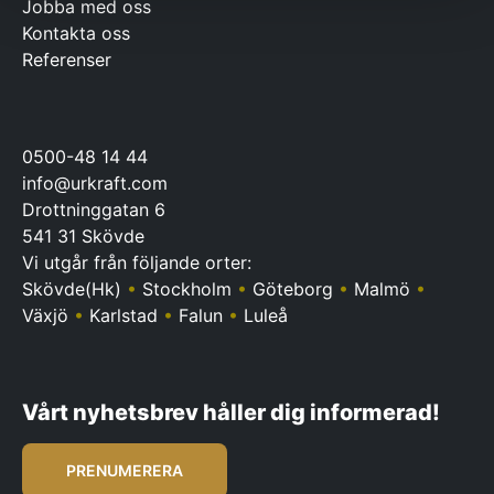
Jobba med oss
Kontakta oss
Referenser
0500-48 14 44
info@urkraft.com
Drottninggatan 6
541 31 Skövde
Vi utgår från följande orter:
Skövde(Hk)
•
Stockholm
•
Göteborg
•
Malmö
•
Växjö
•
Karlstad
•
Falun
•
Luleå
Vårt nyhetsbrev håller dig informerad!
PRENUMERERA