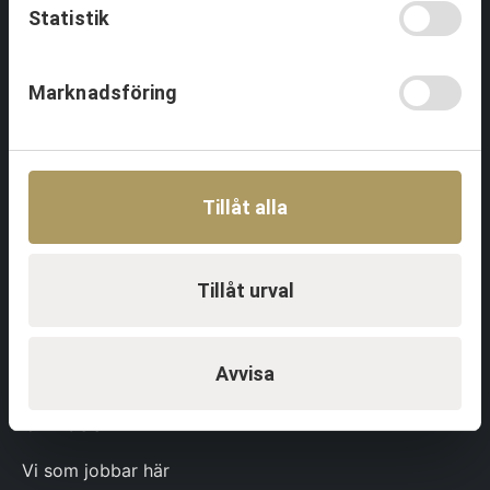
Event & Aktiviteter
Statistik
Aktiviteter
Event
Marknadsföring
Föreläsningar
Referenser
Tillåt alla
Profil & Kommunikation
Om
Tjänster
Tillåt urval
Profilprodukter
Referenser
Avvisa
Om oss
Vi som jobbar här