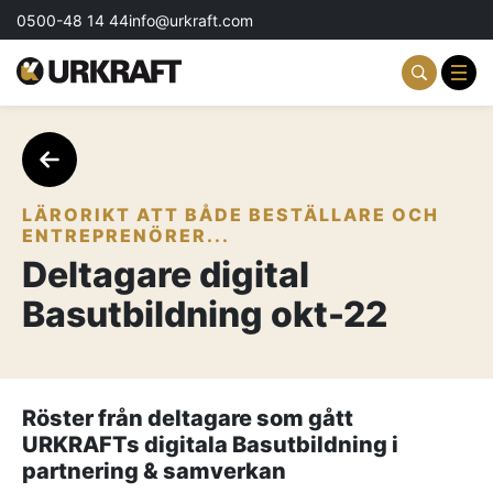
0500-48 14 44
info@urkraft.com
Partnering & Samverkan
Team & Ledarskap
LÄRORIKT ATT BÅDE BESTÄLLARE OCH
ENTREPRENÖRER...
Event & Aktiviteter
Deltagare digital
Basutbildning okt-22
Profil & Kommunikation
Aktuellt
Kontakta oss
Röster från deltagare som gått
URKRAFTs digitala Basutbildning i
Om oss
partnering & samverkan