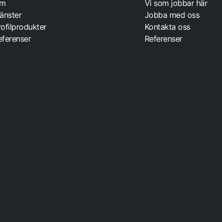
m
Vi som jobbar här
jänster
Jobba med oss
rofilprodukter
Kontakta oss
eferenser
Referenser