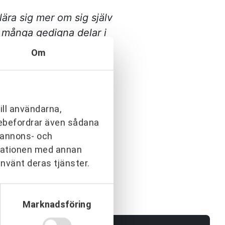
ära sig mer om sig själv
 många gedigna delar i
en individuella
Om
AFT har stor erfarenhet
a chef- och
cket att lära, både som
ill användarna,
arebefordrar även sådana
h annons- och
rmationen med annan
använt deras tjänster.
Marknadsföring