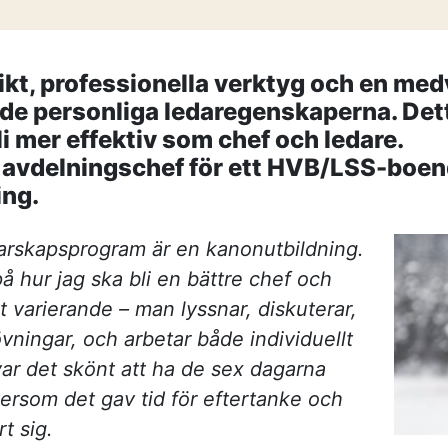
—
strategisk par
Vem leder proc
—
komplexa?
Partnering i pr
kt, professionella verktyg och en med
i produktion
 de personliga ledaregenskaperna. Det
KONTAKT
li mer effektiv som chef och ledare.
Drottninggatan 6
avdelningschef för ett HVB/LSS-boende
541 31 Skövde
ing.
rskapsprogram är en kanonutbildning.
på hur jag ska bli en bättre chef och
t varierande – man lyssnar, diskuterar,
övningar, och arbetar både individuellt
ar det skönt att ha de sex dagarna
tersom det gav tid för eftertanke och
rt sig.