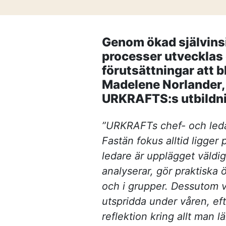
Frågor och svar
Referenser
Genom ökad självinsi
processer utvecklas
Våra kunder
förutsättningar att b
Madelene Norlander, 
Om oss
URKRAFTS:s utbildn
”URKRAFTs chef- och leda
Fastän fokus alltid ligger 
ledare är upplägget väldig
analyserar, gör praktiska 
och i grupper. Dessutom v
utspridda under våren, ef
reflektion kring allt man lä