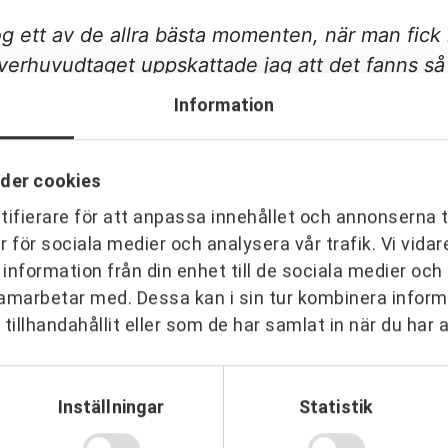
g ett av de allra bästa momenten, när man fick l
verhuvudtaget uppskattade jag att det fanns så
ånga praktiska verktyg tillbaka till vardagen. D
Information
t oerhört givande moment – det märks att URKR
och organisationer. Jag kan varmt rekommender
der cookies
väl nuvarande som blivande chefer. Här finns my
ifierare för att anpassa innehållet och annonserna t
er för sociala medier och analysera vår trafik. Vi vid
läntan
 information från din enhet till de sociala medier oc
amarbetar med. Dessa kan i sin tur kombinera info
tillhandahållit eller som de har samlat in när du har 
Inställningar
Statistik