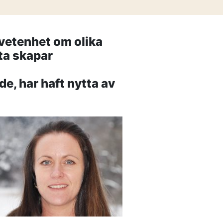
tnering
esserna när projekten blir allt mer
aktiken – Växjös nya simhall går in
vetenhet om olika
ta skapar
0500-48 14 44
, har haft nytta av
info@urkraft.com