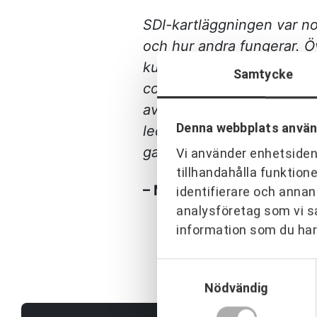
SDI-kartläggningen var no
och hur andra fungerar. Ö
kursen, man fick med sig m
Samtycke
coachningen var ett anna
av att utbilda människor 
Denna webbplats använ
ledarskapsprogram till så
gammal och ung.”
Vi använder enhetsident
tillhandahålla funktion
– Madelene Norlander, G
identifierare och annan
analysföretag som vi s
information som du har 
Samtyckesval
Nödvändig