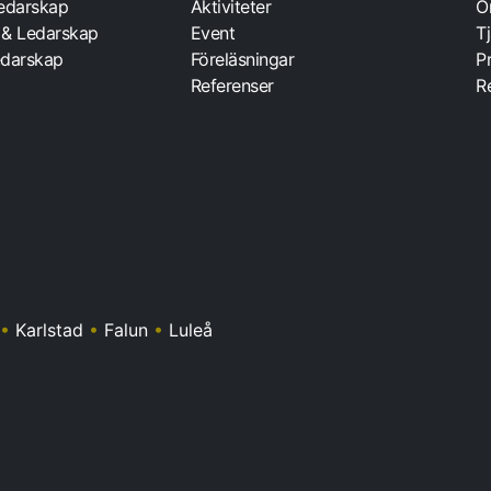
Ledarskap
Aktiviteter
O
 & Ledarskap
Event
T
darskap
Föreläsningar
P
Referenser
R
•
Karlstad
•
Falun
•
Luleå