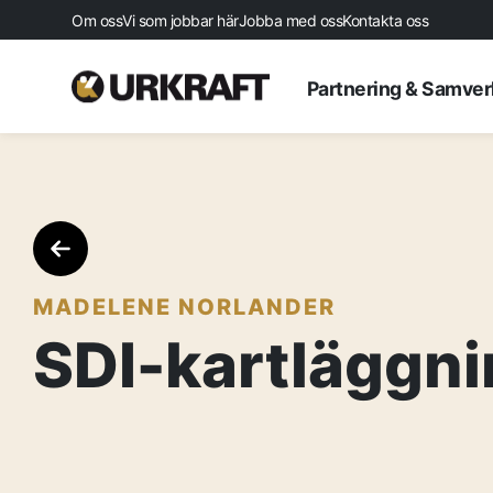
Om oss
Vi som jobbar här
Jobba med oss
Kontakta oss
Partnering & Samve
MADELENE NORLANDER
SDI-kartläggni
Startsida
Aktuellt