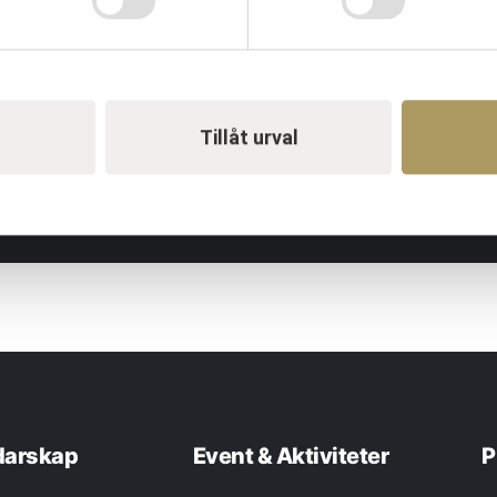
ER
 organisationer över hela Sverig
Tillåt urval
darskap
Event & Aktiviteter
P