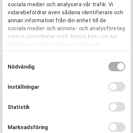
sociala medier och analysera vår trafik. Vi
vidarebefordrar även sådana identifierare och
annan information från din enhet till de
sociala medier och annons- och analysföretag
som vi samarbetar med. Dessa kan i sin tur
kombinera informationen med annan
information som du har tillhandahållit eller
Samtyckesval
som de har samlat in när du har använt deras
Nödvändig
tjänster.
OM URKRAFT
Vem leder processerna när
Inställningar
projekten blir allt mer komplexa?
Läs mer
Statistik
Marknadsföring