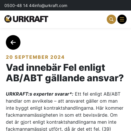
0500-48 14 44
info@urkraft.com
Partnering & Samverkan
Team & Ledarskap
20 SEPTEMBER 2024
Vad innebär Fel enligt
Event & Aktiviteter
AB/ABT gällande ansvar?
Profil & Kommunikation
URKRAFT:s experter svarar*:
Ett fel enligt AB/ABT
Aktuellt
handlar om avvikelse – att ansvaret gäller om man
inte byggt enligt kontraktshandlingarna. Här kommer
Kontakta oss
fackmannamässigheten in som ett bevisvärde. Om
det är gjort enligt kontraktshandlingarna men inte
Om oss
fackmannamässigt utfört, då är det ett fel. (39)