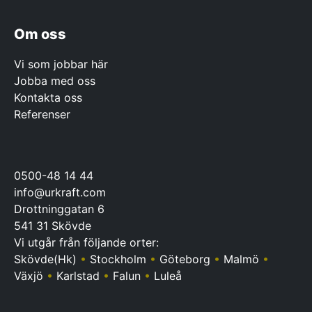
Om oss
Vi som jobbar här
Jobba med oss
Kontakta oss
Referenser
0500-48 14 44
info@urkraft.com
Drottninggatan 6
541 31 Skövde
Vi utgår från följande orter:
Skövde(Hk)
•
Stockholm
•
Göteborg
•
Malmö
•
Växjö
•
Karlstad
•
Falun
•
Luleå