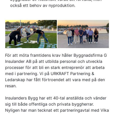
också ett behov av nyproduktion.
Referenser
AKTUELLT
—
Inre hamnen etapp 2 – tillsammans bygger
—
vi framtidens Norrköping
Erfarenhetsåterföring skapar mervärde i
—
strategisk partnering
Vem leder processerna när projekten blir
—
allt mer komplexa?
Partnering i praktiken – Växjös nya simhall
För att möta framtidens krav håller Byggnadsfirma G
går in i produktion
Insulander AB på att utbilda personal och utveckla
KONTAKT
processer för att bli en stark entreprenör att arbeta
Drottninggatan 6
med i partnering. Vi på URKRAFT Partnering &
541 31 Skövde
Ledarskap har fått förtroendet att vara med på den
0500-48 14 44
resan.
info@urkraft.com
Insulanders Bygg har ett 40-tal anställda och vänder
sig till både offentliga och privata byggherrar.
Nyligen har man tecknat ett partneringavtal med Vika