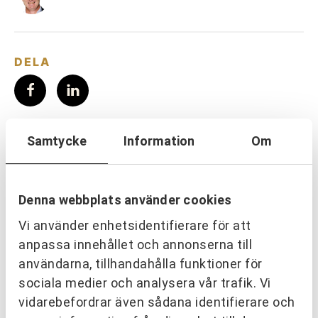
DELA
LÄS MER INOM:
Samtycke
Information
Om
PARTNERING & SAMVERKAN
TEAM & LEDARSKAP
Denna webbplats använder cookies
EVENT & AKTIVITETER
PROFIL & KOMMUNIKATION
Vi använder enhetsidentifierare för att
anpassa innehållet och annonserna till
OM URKRAFT
användarna, tillhandahålla funktioner för
sociala medier och analysera vår trafik. Vi
SENASTE NYHETERNA
vidarebefordrar även sådana identifierare och