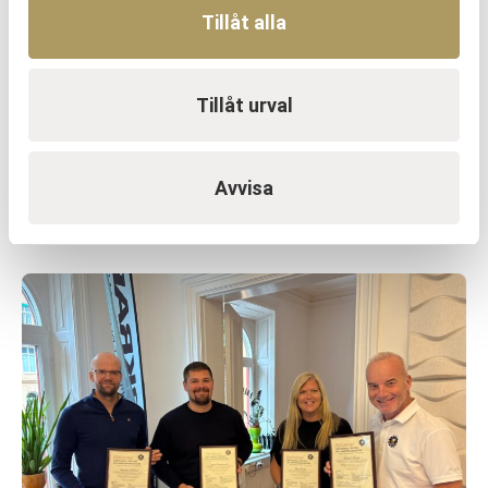
Tillåt alla
Tillåt urval
OM URKRAFT
Erfarenhetsåterföring skapar
mervärde i strategisk partnering
Avvisa
Läs mer