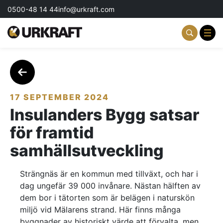
0500-48 14 44
info@urkraft.com
Partnering & Samverkan
Team & Ledarskap
17 SEPTEMBER 2024
Insulanders Bygg satsar
Event & Aktiviteter
för framtid
Profil & Kommunikation
samhällsutveckling
Aktuellt
Strängnäs är en kommun med tillväxt, och har i
dag ungefär 39 000 invånare. Nästan hälften av
Kontakta oss
dem bor i tätorten som är belägen i naturskön
miljö vid Mälarens strand. Här finns många
Om oss
byggnader av historiskt värde att förvalta, men