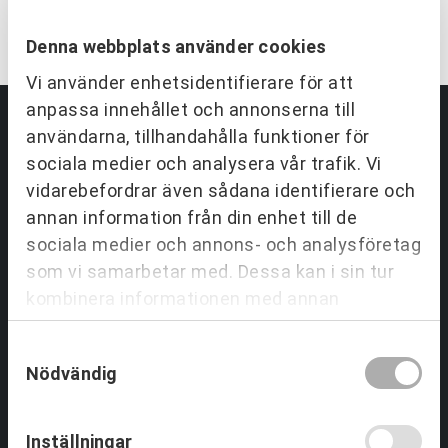
KONTAKTA OSS
Denna webbplats använder cookies
Vi använder enhetsidentifierare för att
anpassa innehållet och annonserna till
användarna, tillhandahålla funktioner för
Partnering & Samverkan
sociala medier och analysera vår trafik. Vi
vidarebefordrar även sådana identifierare och
Utbildningar Partnering
annan information från din enhet till de
Tjänster inom Partnering
sociala medier och annons- och analysföretag
Om Partnering & Samverkan
som vi samarbetar med. Dessa kan i sin tur
Referenser
kombinera informationen med annan
information som du har tillhandahållit eller
Samtyckesval
Team & Ledarskap
som de har samlat in när du har använt deras
Nödvändig
tjänster.
Utbildningar Ledarskap
Tjänster Team & Ledarskap
Inställningar
Om Team & Ledarskap