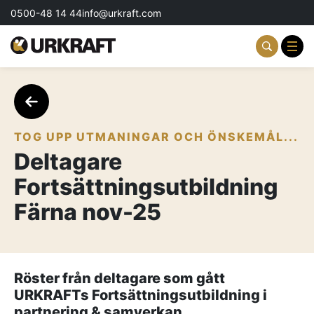
0500-48 14 44
info@urkraft.com
Partnering & Samverkan
Team & Ledarskap
TOG UPP UTMANINGAR OCH ÖNSKEMÅL...
Deltagare
Event & Aktiviteter
Fortsättningsutbildning
Profil & Kommunikation
Färna nov-25
Aktuellt
Kontakta oss
Röster från deltagare som gått
URKRAFTs Fortsättningsutbildning i
Om oss
partnering & samverkan