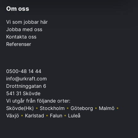
Om oss
Vi som jobbar här
Jobba med oss
Kontakta oss
Referenser
0500-48 14 44
info@urkraft.com
Drottninggatan 6
541 31 Skövde
Vi utgår från följande orter:
Skövde(Hk)
•
Stockholm
•
Göteborg
•
Malmö
•
Växjö
•
Karlstad
•
Falun
•
Luleå