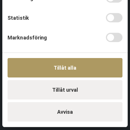
Referenser
Statistik
Event & Aktiviteter
Marknadsföring
Aktiviteter
Event
Föreläsningar
Referenser
Tillåt alla
Profil & Kommunikation
Tillåt urval
Om
Tjänster
Profilprodukter
Avvisa
Referenser