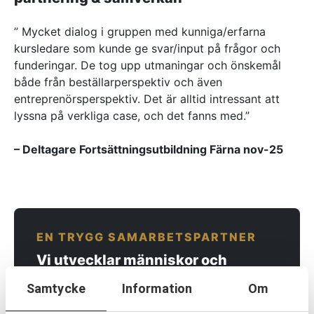
Referenser
” Mycket dialog i gruppen med kunniga/erfarna
kursledare som kunde ge svar/input på frågor och
AKTUELLT
funderingar. De tog upp utmaningar och önskemål
—
Inre hamnen etapp 2 – tillsammans bygger
både från beställarperspektiv och även
—
vi framtidens Norrköping
Erfarenhetsåterföring skapar mervärde i
entreprenörsperspektiv. Det är alltid intressant att
lyssna på verkliga case, och det fanns med.”
—
strategisk partnering
Vem leder processerna när projekten blir
—
allt mer komplexa?
Partnering i praktiken – Växjös nya simhall
– Deltagare Fortsättningsutbildning Färna nov-25
går in i produktion
KONTAKT
Drottninggatan 6
541 31 Skövde
0500-48 14 44
EN TRYGG SAMARBETSPARTNER
info@urkraft.com
Vi utvecklar människor och
organisationer över hela Sverige.
Samtycke
Information
Om