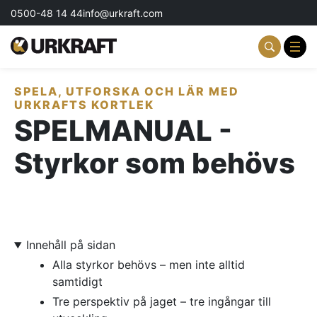
0500-48 14 44
info@urkraft.com
SPELA, UTFORSKA OCH LÄR MED
Partnering & Samverkan
URKRAFTS KORTLEK
SPELMANUAL -
Team & Ledarskap
Styrkor som behövs
Event & Aktiviteter
Profil & Kommunikation
Aktuellt
Innehåll på sidan
Alla styrkor behövs – men inte alltid
Kontakta oss
samtidigt
Om oss
Tre perspektiv på jaget – tre ingångar till