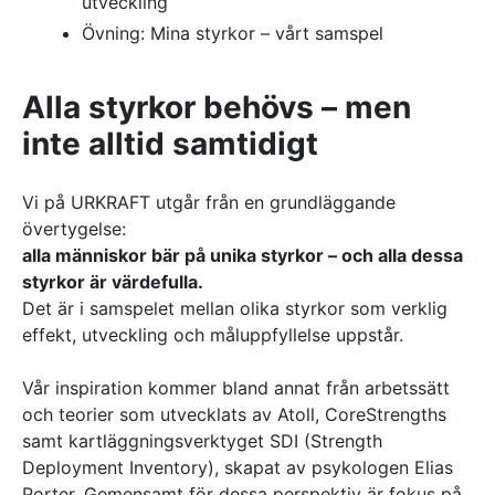
utveckling
Referenser
Övning: Mina styrkor – vårt samspel
AKTUELLT
Alla styrkor behövs – men
—
Inre hamnen etapp 2 – tillsammans bygger
inte alltid samtidigt
—
vi framtidens Norrköping
Erfarenhetsåterföring skapar mervärde i
—
strategisk partnering
Vem leder processerna när projekten blir
Vi på URKRAFT utgår från en grundläggande
—
allt mer komplexa?
Partnering i praktiken – Växjös nya simhall
övertygelse:
går in i produktion
alla människor bär på unika styrkor – och alla dessa
KONTAKT
styrkor är värdefulla.
Drottninggatan 6
Det är i samspelet mellan olika styrkor som verklig
541 31 Skövde
effekt, utveckling och måluppfyllelse uppstår.
0500-48 14 44
info@urkraft.com
Vår inspiration kommer bland annat från arbetssätt
och teorier som utvecklats av Atoll, CoreStrengths
samt kartläggningsverktyget SDI (Strength
Deployment Inventory), skapat av psykologen Elias
Porter. Gemensamt för dessa perspektiv är fokus på