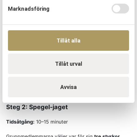
Marknadsföring
hur du upplever dig själv
vilka styrkor du naturligt bidrar med
när du känner att du är som mest dig själv
och mår bra inombords
Tillåt alla
Reflektionsfrågor:
Tillåt urval
Varför valde jag just dessa styrkor?
När får jag använda dem som mest?
I vilka situationer känner jag energi och
Avvisa
mening?
Steg 2: Spegel-jaget
Tidsåtgång:
10–15 minuter
Gruppmedlemmarna väljer var för sig
tre styrkor