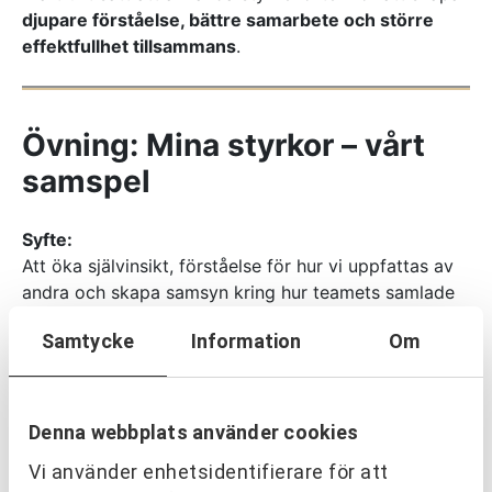
djupare förståelse, bättre samarbete och större
effektfullhet tillsammans
.
Övning: Mina styrkor – vårt
samspel
Syfte:
Att öka självinsikt, förståelse för hur vi uppfattas av
andra och skapa samsyn kring hur teamets samlade
styrkor kan användas mer medvetet för att nå mål
Samtycke
Information
Om
tillsammans.
Spela individuellt eller i grupp:
Övningen går att genomföra individuellt, eller
Denna webbplats använder cookies
tillsammans med andra i grupp. Om du genomför
Vi använder enhetsidentifierare för att
övningen individuellt följer du steg 1-4 i nedan