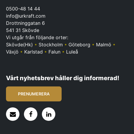
0500-48 14 44
info@urkraft.com
Drottninggatan 6
541 31 Skövde
Vi utgår från följande orter:
Skövde(Hk)
•
Stockholm
•
Göteborg
•
Malmö
•
Växjö
•
Karlstad
•
Falun
•
Luleå
Vårt nyhetsbrev håller dig informerad!
PRENUMERERA