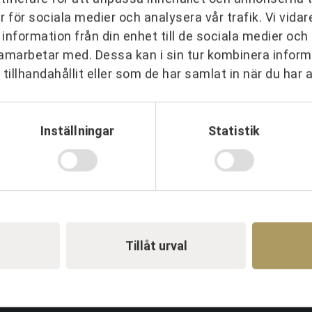
er för sociala medier och analysera vår trafik. Vi vid
ER
 information från din enhet till de sociala medier oc
amarbetar med. Dessa kan i sin tur kombinera info
 organisationer över hela Sverig
tillhandahållit eller som de har samlat in när du har 
Inställningar
Statistik
Tillåt urval
darskap
Event & Aktiviteter
P