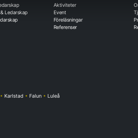
Ledarskap
Aktiviteter
O
 & Ledarskap
Event
T
darskap
Föreläsningar
P
Referenser
R
•
Karlstad
•
Falun
•
Luleå