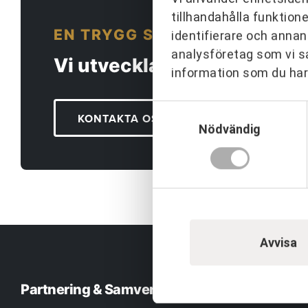
tillhandahålla funktion
EN TRYGG SAMARBETSPARTN
identifierare och annan
analysföretag som vi s
Vi utvecklar människor och
information som du har 
Samtyckesval
KONTAKTA OSS
Nödvändig
Avvisa
Partnering & Samverkan
Team & Le