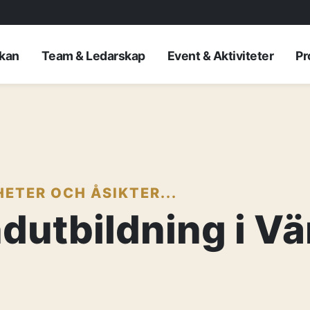
rkan
Team & Ledarskap
Event & Aktiviteter
Pr
ETER OCH ÅSIKTER...
dutbildning i V
AKTUELLT
—
Inre hamnen et
—
framtidens No
Erfarenhetsåte