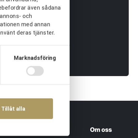
arebefordrar även sådana
h annons- och
rmationen med annan
e.
använt deras tjänster.
Marknadsföring
Tillåt alla
rofil & Kommunikation
Om oss