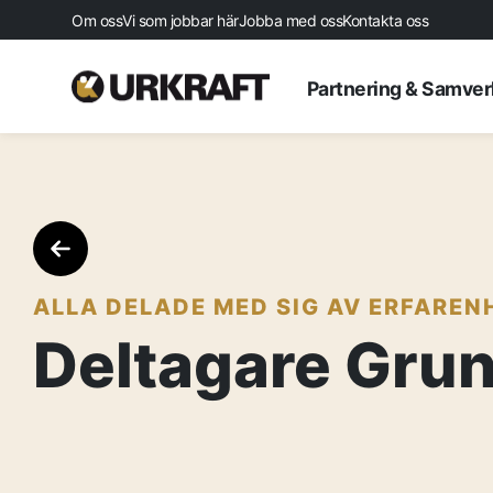
Om oss
Vi som jobbar här
Jobba med oss
Kontakta oss
Partnering & Samve
ALLA DELADE MED SIG AV ERFARENH
Deltagare Grun
Startsida
Aktuellt