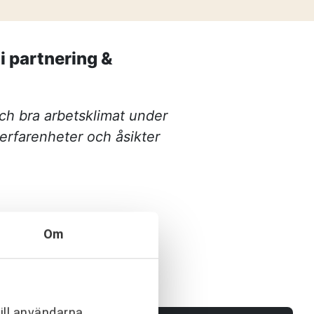
tnering
esserna när projekten blir allt mer
aktiken – Växjös nya simhall går in
i partnering &
0500-48 14 44
ch bra arbetsklimat under
info@urkraft.com
erfarenheter och åsikter
Om
ill användarna,