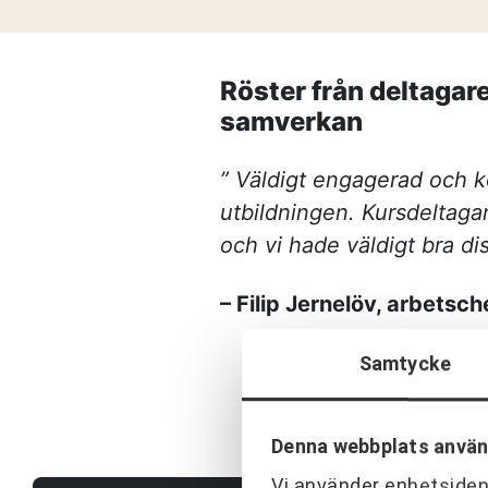
Frågor och svar
Referenser
Röster från deltagar
samverkan
Våra kunder
” Väldigt engagerad och 
Om oss
utbildningen. Kursdeltaga
och vi hade väldigt bra di
– Filip Jernelöv, arbetsc
Samtycke
Denna webbplats använ
Vi använder enhetsident