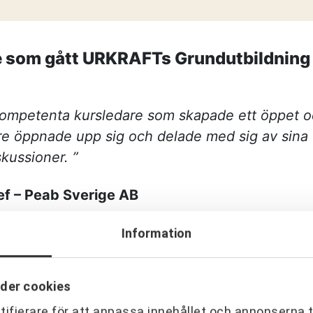
—
strategisk par
Vem leder proc
—
komplexa?
Partnering i pr
e som gått URKRAFTs Grundutbildning 
i produktion
KONTAKT
Drottninggatan 6
kompetenta kursledare som skapade ett öppet o
541 31 Skövde
re öppnade upp sig och delade med sig av sina 
skussioner. ”
hef – Peab Sverige AB
Information
der cookies
ifierare för att anpassa innehållet och annonserna t