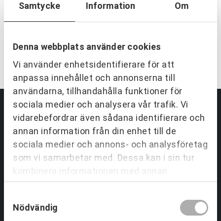
Samtycke
Information
Om
Vi utvecklar människor och
organisationer över hela Sverige.
Denna webbplats använder cookies
KONTAKTA OSS
Vi använder enhetsidentifierare för att
anpassa innehållet och annonserna till
användarna, tillhandahålla funktioner för
sociala medier och analysera vår trafik. Vi
vidarebefordrar även sådana identifierare och
Partnering & Samverkan
annan information från din enhet till de
sociala medier och annons- och analysföretag
Utbildningar Partnering
som vi samarbetar med. Dessa kan i sin tur
Tjänster inom Partnering
kombinera informationen med annan
Om Partnering & Samverkan
information som du har tillhandahållit eller
Referenser
Samtyckesval
som de har samlat in när du har använt deras
Nödvändig
tjänster.