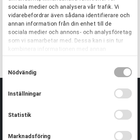
sociala medier och analysera vår trafik. Vi
vidarebefordrar även sådana identifierare och
EN TRYGG SAMARBETSPARTNER
annan information från din enhet till de
Vi utvecklar människor och
sociala medier och annons- och analysföretag
organisationer över hela Sverige.
som vi samarbetar med. Dessa kan i sin tur
kombinera informationen med annan
KONTAKTA OSS
information som du har tillhandahållit eller
Samtyckesval
som de har samlat in när du har använt deras
Nödvändig
tjänster.
Inställningar
Partnering & Samverkan
Statistik
Utbildningar Partnering
Tjänster inom Partnering
Om Partnering & Samverkan
Marknadsföring
Referenser