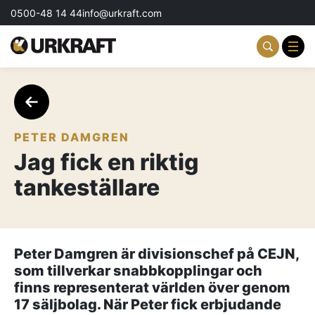
0500-48 14 44
info@urkraft.com
Partnering & Samverkan
Team & Ledarskap
PETER DAMGREN
Jag fick en riktig
Event & Aktiviteter
tankeställare
Profil & Kommunikation
Aktuellt
Peter Damgren är divisionschef på CEJN,
Kontakta oss
som tillverkar snabbkopplingar och
finns representerat världen över genom
Om oss
17 säljbolag. När Peter fick erbjudande