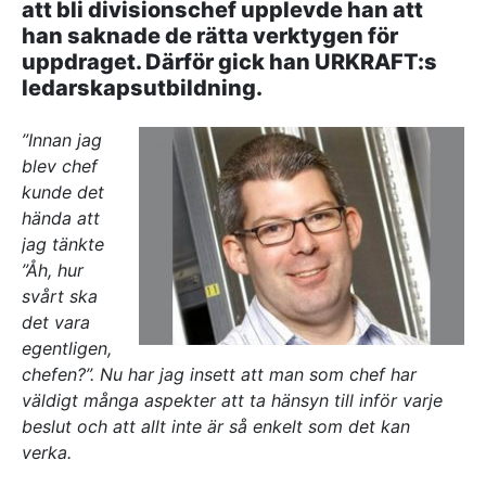
att bli divisionschef upplevde han att
Referenser
han saknade de rätta verktygen för
uppdraget. Därför gick han URKRAFT:s
ledarskapsutbildning.
AKTUELLT
—
Inre hamnen etapp 2 – tillsammans bygger
”Innan jag
—
vi framtidens Norrköping
Erfarenhetsåterföring skapar mervärde i
blev chef
—
strategisk partnering
Vem leder processerna när projekten blir
kunde det
—
allt mer komplexa?
Partnering i praktiken – Växjös nya simhall
hända att
går in i produktion
jag tänkte
”Åh, hur
KONTAKT
svårt ska
Drottninggatan 6
det vara
541 31 Skövde
egentligen,
0500-48 14 44
chefen?”. Nu har jag insett att man som chef har
info@urkraft.com
väldigt många aspekter att ta hänsyn till inför varje
beslut och att allt inte är så enkelt som det kan
verka.