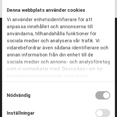
Denna webbplats använder cookies
Vi använder enhetsidentifierare för att
anpassa innehållet och annonserna till
användarna, tillhandahålla funktioner för
Partnering & Samverkan
sociala medier och analysera vår trafik. Vi
vidarebefordrar även sådana identifierare och
Utbildningar Partnering
annan information från din enhet till de
Tjänster inom Partnering
sociala medier och annons- och analysföretag
Om Partnering & Samverkan
Referenser
som vi samarbetar med. Dessa kan i sin tur
kombinera informationen med annan
information som du har tillhandahållit eller
Team & Ledarskap
Samtyckesval
som de har samlat in när du har använt deras
Nödvändig
tjänster.
Utbildningar Ledarskap
Tjänster Team & Ledarskap
Om Team & Ledarskap
Inställningar