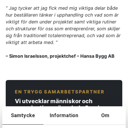
Referenser
” Jag tycker att jag fick med mig viktiga delar både
hur beställaren tänker i upphandling och vad som är
viktigt för dem under projektet samt viktiga rutiner
AKTUELLT
och strukturer för oss som entreprenörer, som skiljer
—
Inre hamnen etapp 2 – tillsammans bygger
sig från traditionell totalentreprenad, och vad som är
—
vi framtidens Norrköping
Erfarenhetsåterföring skapar mervärde i
viktigt att arbeta med. ”
—
strategisk partnering
Vem leder processerna när projekten blir
—
allt mer komplexa?
Partnering i praktiken – Växjös nya simhall
– Simon Israelsson, projektchef – Hansa Bygg AB
går in i produktion
KONTAKT
Drottninggatan 6
541 31 Skövde
EN TRYGG SAMARBETSPARTNER
0500-48 14 44
info@urkraft.com
Vi utvecklar människor och
organisationer över hela Sverige.
Samtycke
Information
Om
KONTAKTA OSS