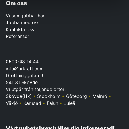
Om oss
Vi som jobbar här
Jobba med oss
Kontakta oss
Referenser
0500-48 14 44
info@urkraft.com
Drottninggatan 6
541 31 Skövde
Vi utgår från följande orter:
Skövde(Hk)
•
Stockholm
•
Göteborg
•
Malmö
•
Växjö
•
Karlstad
•
Falun
•
Luleå
Vårt nyhetsbrev håller dig informerad!