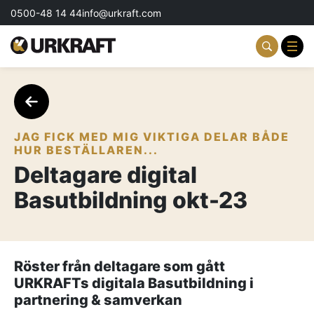
0500-48 14 44
info@urkraft.com
Partnering & Samverkan
Team & Ledarskap
JAG FICK MED MIG VIKTIGA DELAR BÅDE
HUR BESTÄLLAREN...
Event & Aktiviteter
Deltagare digital
Basutbildning okt-23
Profil & Kommunikation
Aktuellt
Kontakta oss
Röster från deltagare som gått
URKRAFTs digitala Basutbildning i
Om oss
partnering & samverkan