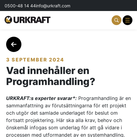
0500-48 14 44
info@urkraft.com
Partnering & Samverkan
Team & Ledarskap
3 SEPTEMBER 2024
Vad innehåller en
Event & Aktiviteter
Programhandling?
Profil & Kommunikation
URKRAFT:s experter svarar*:
Programhandling är en
Aktuellt
sammanfattning av förutsättningarna för ett projekt
och utgör det samlade underlaget för beslut om
Kontakta oss
fortsatt projektering. Här ska alla krav, behov och
önskemål infogas som underlag för att gå vidare i
Om oss
processen med utformandet av en systemhandling.