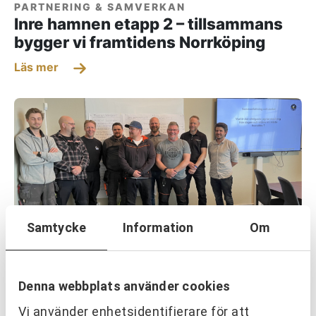
PARTNERING & SAMVERKAN
Inre hamnen etapp 2 – tillsammans
bygger vi framtidens Norrköping
Läs mer
Samtycke
Information
Om
OM URKRAFT
Erfarenhetsåterföring skapar
Denna webbplats använder cookies
mervärde i strategisk partnering
Vi använder enhetsidentifierare för att