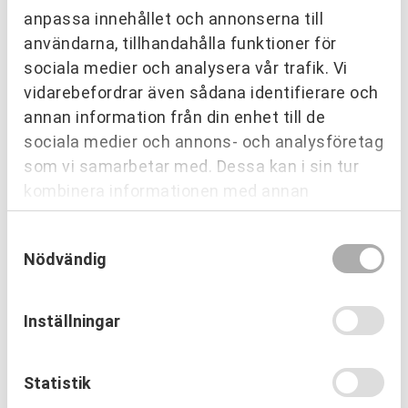
Läs mer
anpassa innehållet och annonserna till
användarna, tillhandahålla funktioner för
sociala medier och analysera vår trafik. Vi
vidarebefordrar även sådana identifierare och
annan information från din enhet till de
sociala medier och annons- och analysföretag
som vi samarbetar med. Dessa kan i sin tur
kombinera informationen med annan
information som du har tillhandahållit eller
Samtyckesval
som de har samlat in när du har använt deras
Nödvändig
tjänster.
Inställningar
OM URKRAFT
Vem leder processerna när
Statistik
projekten blir allt mer komplexa?