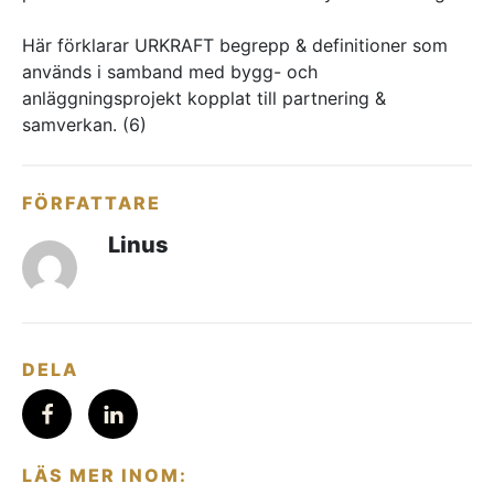
Referenser
Här förklarar URKRAFT begrepp & definitioner som
används i samband med bygg- och
AKTUELLT
anläggningsprojekt kopplat till partnering &
samverkan. (6)
—
Inre hamnen etapp 2 – tillsammans bygger
—
vi framtidens Norrköping
Erfarenhetsåterföring skapar mervärde i
—
strategisk partnering
Vem leder processerna när projekten blir
FÖRFATTARE
—
allt mer komplexa?
Partnering i praktiken – Växjös nya simhall
går in i produktion
Linus
KONTAKT
Drottninggatan 6
541 31 Skövde
0500-48 14 44
DELA
info@urkraft.com
LÄS MER INOM: