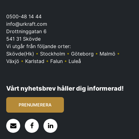
0500-48 14 44
info@urkraft.com
Drottninggatan 6
541 31 Skövde
Vi utgår från följande orter:
Skövde(Hk)
•
Stockholm
•
Göteborg
•
Malmö
•
Växjö
•
Karlstad
•
Falun
•
Luleå
Vårt nyhetsbrev håller dig informerad!
PRENUMERERA