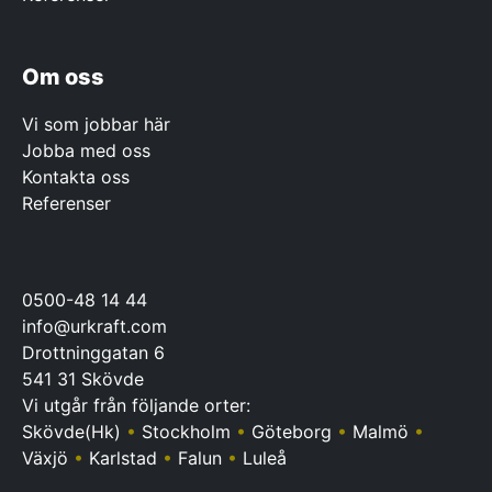
Om oss
Vi som jobbar här
Jobba med oss
Kontakta oss
Referenser
0500-48 14 44
info@urkraft.com
Drottninggatan 6
541 31 Skövde
Vi utgår från följande orter:
Skövde(Hk)
•
Stockholm
•
Göteborg
•
Malmö
•
Växjö
•
Karlstad
•
Falun
•
Luleå