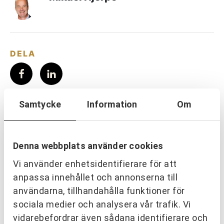
DELA
LÄS MER INOM:
Samtycke
Information
Om
PARTNERING & SAMVERKAN
TEAM & LEDARSKAP
Denna webbplats använder cookies
EVENT & AKTIVITETER
PROFIL & KOMMUNIKATION
Vi använder enhetsidentifierare för att
anpassa innehållet och annonserna till
OM URKRAFT
användarna, tillhandahålla funktioner för
sociala medier och analysera vår trafik. Vi
vidarebefordrar även sådana identifierare och
SENASTE NYHETERNA