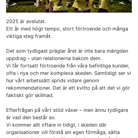
Referenser
2025 är avslutat.
AKTUELLT
Ett år med högt tempo, stort förtroende och många
—
Inre hamnen etapp 2 – tillsammans bygger
viktiga steg framåt.
—
vi framtidens Norrköping
Erfarenhetsåterföring skapar mervärde i
Det som tydligast präglar året är inte bara mängden
—
strategisk partnering
Vem leder processerna när projekten blir
uppdrag – utan relationerna bakom dem.
—
allt mer komplexa?
Partnering i praktiken – Växjös nya simhall
Vi får fortsatt förtroende från våra befintliga kunder,
går in i produktion
ofta i nya och mer komplexa skeden. Samtidigt ser vi
KONTAKT
hur vårt arbetssätt sprids vidare genom
Drottninggatan 6
rekommendationer. Det är ett kvitto på att det vi gör
541 31 Skövde
faktiskt gör skillnad.
0500-48 14 44
info@urkraft.com
Efterfrågan på vårt stöd växer – men ännu tydligare
är vad den består av.
Vi kommer allt oftare in tidigt, i skeden där
organisationer vill förstå sin egen förmåga, sätta