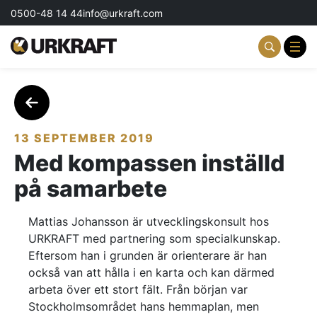
0500-48 14 44
info@urkraft.com
Partnering & Samverkan
Team & Ledarskap
13 SEPTEMBER 2019
Med kompassen inställd
Event & Aktiviteter
på samarbete
Profil & Kommunikation
Mattias Johansson är utvecklingskonsult hos
Aktuellt
URKRAFT med partnering som specialkunskap.
Eftersom han i grunden är orienterare är han
Kontakta oss
också van att hålla i en karta och kan därmed
arbeta över ett stort fält. Från början var
Om oss
Stockholmsområdet hans hemmaplan, men