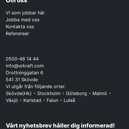
Om oss
Vi som jobbar här
Jobba med oss
Kontakta oss
Referenser
0500-48 14 44
info@urkraft.com
Drottninggatan 6
541 31 Skövde
Vi utgår från följande orter:
Skövde(Hk)
•
Stockholm
•
Göteborg
•
Malmö
•
Växjö
•
Karlstad
•
Falun
•
Luleå
Vårt nyhetsbrev håller dig informerad!