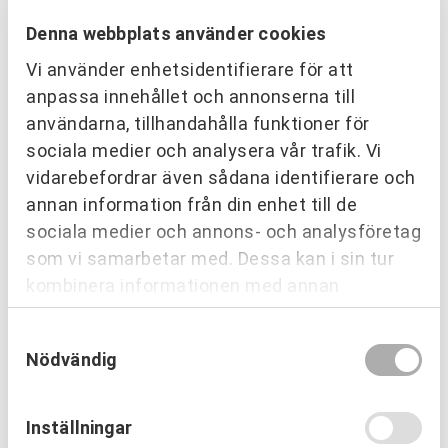
Denna webbplats använder cookies
DELA
Vi använder enhetsidentifierare för att
anpassa innehållet och annonserna till
användarna, tillhandahålla funktioner för
LÄS MER INOM:
sociala medier och analysera vår trafik. Vi
vidarebefordrar även sådana identifierare och
PARTNERING & SAMVERKAN
TEAM & LEDARSKAP
annan information från din enhet till de
sociala medier och annons- och analysföretag
EVENT & AKTIVITETER
PROFIL & KOMMUNIKATION
som vi samarbetar med. Dessa kan i sin tur
kombinera informationen med annan
OM URKRAFT
information som du har tillhandahållit eller
Samtyckesval
som de har samlat in när du har använt deras
Nödvändig
tjänster.
SENASTE NYHETERNA
Inställningar