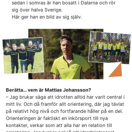
sedan i somras är han bosatt i Dalarna och rör
Referenser
sig över halva Sverige.
Här ger han en bild av sig själv.
AKTUELLT
—
Inre hamnen etapp 2 – tillsammans bygger
—
vi framtidens Norrköping
Erfarenhetsåterföring skapar mervärde i
—
strategisk partnering
Vem leder processerna när projekten blir
—
allt mer komplexa?
Partnering i praktiken – Växjös nya simhall
går in i produktion
KONTAKT
Drottninggatan 6
541 31 Skövde
Berätta… vem är Mattias Johansson?
0500-48 14 44
– Jag brukar säga att idrotten alltid har varit central i
info@urkraft.com
mitt liv. Och då framför allt orientering, där jag tävlat
på relativt hög nivå och fortfarande håller på en del.
Orienteringen är faktiskt en inkörsport till nya
kontakter, verkar som att alla har en relation till